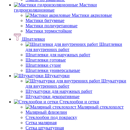
Мастики
гидроизоляционные
Мастики акриловые
Мастики битумные
Мастики полиуретановые
Мастики термостойкие
Шпатлевки
Шпатлевки
для внутренних работ
Шпатлевки для наружных работ
Шпатлевки готовые
Шпатлевки сухие
Шпатлевки универсальные
Штукатурки
Штукатурки
для внутренних работ
Штукатурки для наружных работ
Штукатурки декоративные
Стеклообои и сетки
Малярный стеклохолст
Малярный флизелин
Стеклообои под покраску
Сетка малярная
Сетка штукатурная