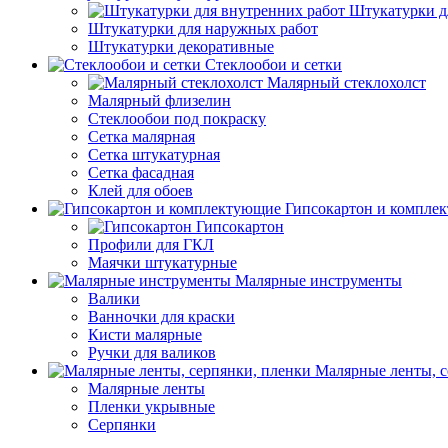
Штукатурки д
Штукатурки для наружных работ
Штукатурки декоративные
Стеклообои и сетки
Малярный стеклохолст
Малярный флизелин
Стеклообои под покраску
Сетка малярная
Сетка штукатурная
Сетка фасадная
Клей для обоев
Гипсокартон и компле
Гипсокартон
Профили для ГКЛ
Маячки штукатурные
Малярные инструменты
Валики
Ванночки для краски
Кисти малярные
Ручки для валиков
Малярные ленты, с
Малярные ленты
Пленки укрывные
Серпянки