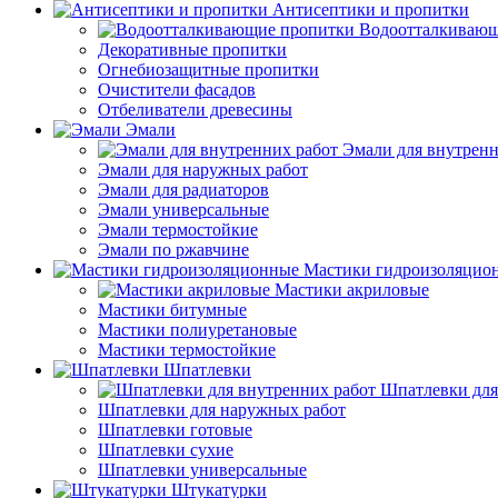
Антисептики и пропитки
Водоотталкивающ
Декоративные пропитки
Огнебиозащитные пропитки
Очистители фасадов
Отбеливатели древесины
Эмали
Эмали для внутренн
Эмали для наружных работ
Эмали для радиаторов
Эмали универсальные
Эмали термостойкие
Эмали по ржавчине
Мастики гидроизоляцио
Мастики акриловые
Мастики битумные
Мастики полиуретановые
Мастики термостойкие
Шпатлевки
Шпатлевки для
Шпатлевки для наружных работ
Шпатлевки готовые
Шпатлевки сухие
Шпатлевки универсальные
Штукатурки