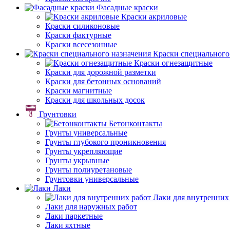
Фасадные краски
Краски акриловые
Краски силиконовые
Краски фактурные
Краски всесезонные
Краски специального
Краски огнезащитные
Краски для дорожной разметки
Краски для бетонных оснований
Краски магнитные
Краски для школьных досок
Грунтовки
Бетонконтакты
Грунты универсальные
Грунты глубокого проникновения
Грунты укрепляющие
Грунты укрывные
Грунты полиуретановые
Грунтовки универсальные
Лаки
Лаки для внутренних
Лаки для наружных работ
Лаки паркетные
Лаки яхтные