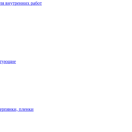
ля внутренних работ
ктующие
ерпянки, пленки