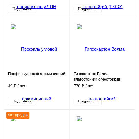
Подробнее
Подробнее
Профиль угловой алюминиевый
Гипсокартон Волма
влагостойкий огнестойкий
усиленный (ГКЛВОУ)
49 ₽
/ шт
730 ₽
/ шт
Подробнее
Подробнее
Хит продаж