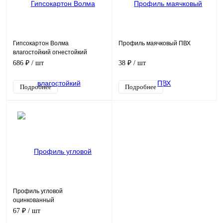
Гипсокартон Волма
Профиль маячковый ПВХ
влагостойкий огнестойкий
(ГКЛВО)
686 ₽
/ шт
38 ₽
/ шт
Подробнее
Подробнее
Профиль угловой
оцинкованный
67 ₽
/ шт