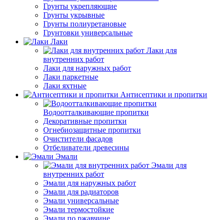
Грунты укрепляющие
Грунты укрывные
Грунты полиуретановые
Грунтовки универсальные
Лаки
Лаки для
внутренних работ
Лаки для наружных работ
Лаки паркетные
Лаки яхтные
Антисептики и пропитки
Водоотталкивающие пропитки
Декоративные пропитки
Огнебиозащитные пропитки
Очистители фасадов
Отбеливатели древесины
Эмали
Эмали для
внутренних работ
Эмали для наружных работ
Эмали для радиаторов
Эмали универсальные
Эмали термостойкие
Эмали по ржавчине