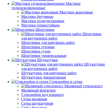
Мастики
гидроизоляционные
Мастики акриловые
Мастики битумные
Мастики полиуретановые
Мастики термостойкие
Шпатлевки
Шпатлевки
для внутренних работ
Шпатлевки для наружных работ
Шпатлевки готовые
Шпатлевки сухие
Шпатлевки универсальные
Штукатурки
Штукатурки
для внутренних работ
Штукатурки для наружных работ
Штукатурки декоративные
Стеклообои и сетки
Малярный стеклохолст
Малярный флизелин
Стеклообои под покраску
Сетка малярная
Сетка штукатурная
Сетка фасадная