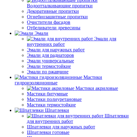
Водоотталкивающие пропитки
Декоративные пропитки
Огнебиозащитные пропитки
Очистители фасадов
Отбеливатели древесины
Эмали
Эмали для
внутренних работ
Эмали для наружных работ
Эмали для радиаторов
Эмали универсальные
Эмали термостойкие
Эмали по ржавчине
Мастики
гидроизоляционные
Мастики акриловые
Мастики битумные
Мастики полиуретановые
Мастики термостойкие
Шпатлевки
Шпатлевки
для внутренних работ
Шпатлевки для наружных работ
Шпатлевки готовые