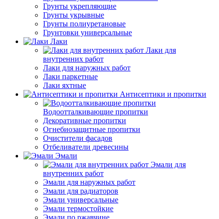
Грунты укрепляющие
Грунты укрывные
Грунты полиуретановые
Грунтовки универсальные
Лаки
Лаки для
внутренних работ
Лаки для наружных работ
Лаки паркетные
Лаки яхтные
Антисептики и пропитки
Водоотталкивающие пропитки
Декоративные пропитки
Огнебиозащитные пропитки
Очистители фасадов
Отбеливатели древесины
Эмали
Эмали для
внутренних работ
Эмали для наружных работ
Эмали для радиаторов
Эмали универсальные
Эмали термостойкие
Эмали по ржавчине