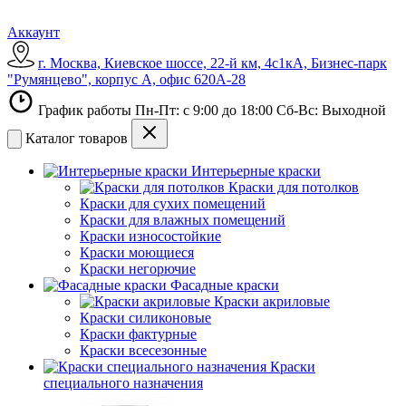
Аккаунт
г. Москва, Киевское шоссе, 22-й км, 4с1кА, Бизнес-парк
"Румянцево", корпус А, офис 620А-28
График работы Пн-Пт: с 9:00 до 18:00 Сб-Вс: Выходной
Каталог товаров
Интерьерные краски
Краски для потолков
Краски для сухих помещений
Краски для влажных помещений
Краски износостойкие
Краски моющиеся
Краски негорючие
Фасадные краски
Краски акриловые
Краски силиконовые
Краски фактурные
Краски всесезонные
Краски
специального назначения