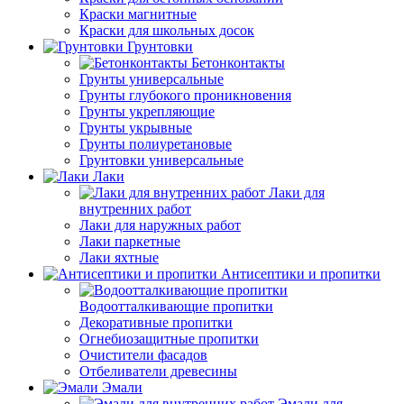
Краски магнитные
Краски для школьных досок
Грунтовки
Бетонконтакты
Грунты универсальные
Грунты глубокого проникновения
Грунты укрепляющие
Грунты укрывные
Грунты полиуретановые
Грунтовки универсальные
Лаки
Лаки для
внутренних работ
Лаки для наружных работ
Лаки паркетные
Лаки яхтные
Антисептики и пропитки
Водоотталкивающие пропитки
Декоративные пропитки
Огнебиозащитные пропитки
Очистители фасадов
Отбеливатели древесины
Эмали
Эмали для