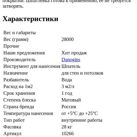
покрытий. Шпатлевка готова к применению, ее не требуется
затворять.
Характеристики
Вес и габариты
Вес (грамм)
28000
Прочие
Наши предложения
Хит продаж
Производитель
Danogips
Инструмент для нанесения
Шпатель
Назначение
для стен и потолков
Разбавитель
Вода
Расход на 1м2
3 м2/л
Срок хранения
1 год
Степень блеска
Матовый
Страна бренда
Россия
Температура нанесения
от +5°С до +25°С
Тип работ
внутренние работы
Фасовка
28 кг
Артикул
10266