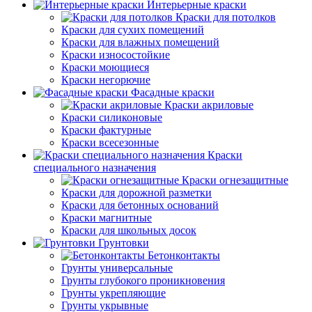
Интерьерные краски
Краски для потолков
Краски для сухих помещений
Краски для влажных помещений
Краски износостойкие
Краски моющиеся
Краски негорючие
Фасадные краски
Краски акриловые
Краски силиконовые
Краски фактурные
Краски всесезонные
Краски
специального назначения
Краски огнезащитные
Краски для дорожной разметки
Краски для бетонных оснований
Краски магнитные
Краски для школьных досок
Грунтовки
Бетонконтакты
Грунты универсальные
Грунты глубокого проникновения
Грунты укрепляющие
Грунты укрывные