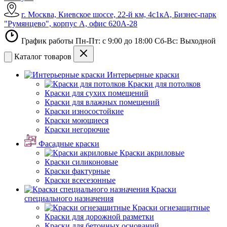
г. Москва, Киевское шоссе, 22-й км, 4с1кА, Бизнес-парк
"Румянцево", корпус А, офис 620А-28
График работы Пн-Пт: с 9:00 до 18:00 Сб-Вс: Выходной
Каталог товаров
Интерьерные краски
Краски для потолков
Краски для сухих помещений
Краски для влажных помещений
Краски износостойкие
Краски моющиеся
Краски негорючие
Фасадные краски
Краски акриловые
Краски силиконовые
Краски фактурные
Краски всесезонные
Краски
специального назначения
Краски огнезащитные
Краски для дорожной разметки
Краски для бетонных оснований