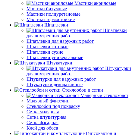
Мастики акриловые
Мастики битумные
Мастики полиуретановые
Мастики термостойкие
Шпатлевки
Шпатлевки
для внутренних работ
Шпатлевки для наружных работ
Шпатлевки готовые
Шпатлевки сухие
Шпатлевки универсальные
Штукатурки
Штукатурки
для внутренних работ
Штукатурки для наружных работ
Штукатурки декоративные
Стеклообои и сетки
Малярный стеклохолст
Малярный флизелин
Стеклообои под покраску
Сетка малярная
Сетка штукатурная
Сетка фасадная
Клей для обоев
Гипсокартон и