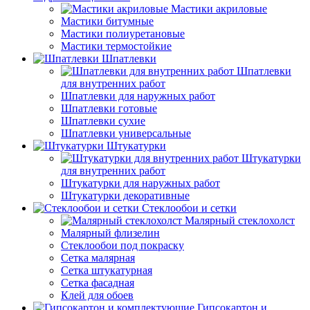
Мастики акриловые
Мастики битумные
Мастики полиуретановые
Мастики термостойкие
Шпатлевки
Шпатлевки
для внутренних работ
Шпатлевки для наружных работ
Шпатлевки готовые
Шпатлевки сухие
Шпатлевки универсальные
Штукатурки
Штукатурки
для внутренних работ
Штукатурки для наружных работ
Штукатурки декоративные
Стеклообои и сетки
Малярный стеклохолст
Малярный флизелин
Стеклообои под покраску
Сетка малярная
Сетка штукатурная
Сетка фасадная
Клей для обоев
Гипсокартон и