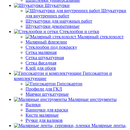
Шпатлевки универсальные
Штукатурки
Штукатурки
для внутренних работ
Штукатурки для наружных работ
Штукатурки декоративные
Стеклообои и сетки
Малярный стеклохолст
Малярный флизелин
Стеклообои под покраску
Сетка малярная
Сетка штукатурная
Сетка фасадная
Клей для обоев
Гипсокартон и
комплектующие
Гипсокартон
Профили для ГКЛ
Маячки штукатурные
Малярные инструменты
Валики
Ванночки для краски
Кисти малярные
Ручки для валиков
Малярные ленты,