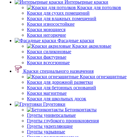
Интерьерные краски
Краски для потолков
Краски для сухих помещений
Краски для влажных помещений
Краски износостойкие
Краски моющиеся
Краски негорючие
Фасадные краски
Краски акриловые
Краски силиконовые
Краски фактурные
Краски всесезонные
Краски специального назначения
Краски огнезащитные
Краски для дорожной разметки
Краски для бетонных оснований
Краски магнитные
Краски для школьных досок
Грунтовки
Бетонконтакты
Грунты универсальные
Грунты глубокого проникновения
Грунты укрепляющие
Грунты укрывные