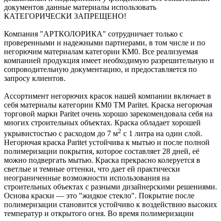
документов данные материалы использовать
КАТЕГОРИЧЕСКИ ЗАПРЕЩЕНО!
Компания "АРТКОЛОРИКА" сотрудничает только с
проверенными и надежными партнерами, в том числе и по
негорючим материалам категории КМ0. Все реализуемая
компанией продукция имеет необходимую разрешительную и
сопроводительную документацию, и предоставляется по
запросу клиентов.
Ассортимент негорючих красок нашей компании включает в
себя материалы категории КМ0 ТМ Paritet. Краска негорючая
торговой марки Paritet очень хорошо зарекомендовала себя на
многих строительных объектах. Краска обладает хорошей
2
укрывистостью с расходом до 7 м
с 1 литра на один слой.
Негорючая краска Paritet устойчива к мытью и после полной
полимеризации покрытия, которое составляет 28 дней, её
можно подвергать мытью. Краска прекрасно колеруется в
светлые и темные оттенки, что дает ей практически
неограниченные возможности использования на
строительных объектах с разными дизайнерскими решениями.
Основа краски — это "жидкое стекло". Покрытие после
полимеризации становится устойчиво к воздействию высоких
температур и открытого огня. Во время полимеризации