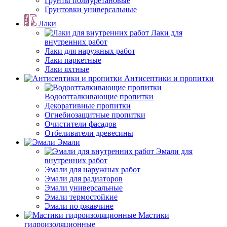
Грунты полиуретановые
Грунтовки универсальные
Лаки
Лаки для
внутренних работ
Лаки для наружных работ
Лаки паркетные
Лаки яхтные
Антисептики и пропитки
Водоотталкивающие пропитки
Декоративные пропитки
Огнебиозащитные пропитки
Очистители фасадов
Отбеливатели древесины
Эмали
Эмали для
внутренних работ
Эмали для наружных работ
Эмали для радиаторов
Эмали универсальные
Эмали термостойкие
Эмали по ржавчине
Мастики
гидроизоляционные