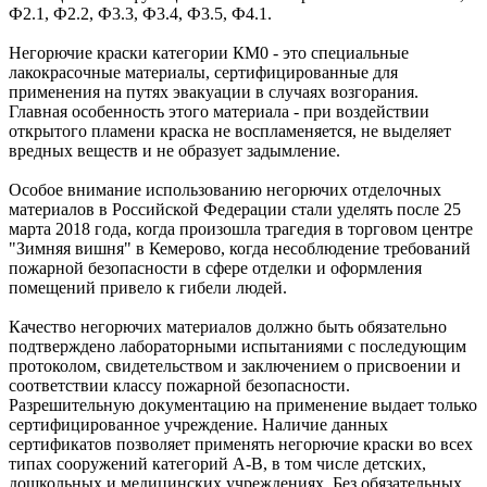
Ф2.1, Ф2.2, Ф3.3, Ф3.4, Ф3.5, Ф4.1.
Негорючие краски категории КМ0 - это специальные
лакокрасочные материалы, сертифицированные для
применения на путях эвакуации в случаях возгорания.
Главная особенность этого материала - при воздействии
открытого пламени краска не воспламеняется, не выделяет
вредных веществ и не образует задымление.
Особое внимание использованию негорючих отделочных
материалов в Российской Федерации стали уделять после 25
марта 2018 года, когда произошла трагедия в торговом центре
"Зимняя вишня" в Кемерово, когда несоблюдение требований
пожарной безопасности в сфере отделки и оформления
помещений привело к гибели людей.
Качество негорючих материалов должно быть обязательно
подтверждено лабораторными испытаниями с последующим
протоколом, свидетельством и заключением о присвоении и
соответствии классу пожарной безопасности.
Разрешительную документацию на применение выдает только
сертифицированное учреждение. Наличие данных
сертификатов позволяет применять негорючие краски во всех
типах сооружений категорий А-В, в том числе детских,
дошкольных и медицинских учреждениях. Без обязательных