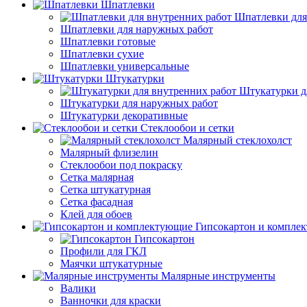
Шпатлевки
Шпатлевки для
Шпатлевки для наружных работ
Шпатлевки готовые
Шпатлевки сухие
Шпатлевки универсальные
Штукатурки
Штукатурки д
Штукатурки для наружных работ
Штукатурки декоративные
Стеклообои и сетки
Малярный стеклохолст
Малярный флизелин
Стеклообои под покраску
Сетка малярная
Сетка штукатурная
Сетка фасадная
Клей для обоев
Гипсокартон и компле
Гипсокартон
Профили для ГКЛ
Маячки штукатурные
Малярные инструменты
Валики
Ванночки для краски