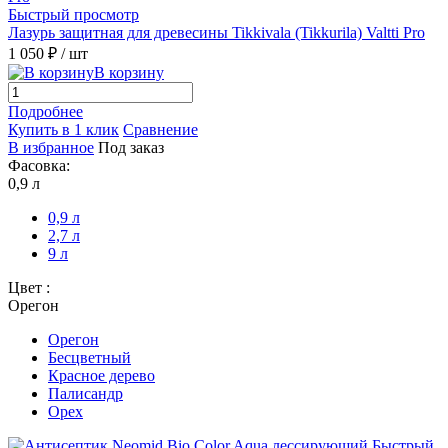
Быстрый просмотр
Лазурь защитная для древесины Tikkivala (Tikkurila) Valtti Pro
1 050 ₽
/ шт
В корзину
Подробнее
Купить в 1 клик
Сравнение
В избранное
Под заказ
Фасовка:
0,9 л
0,9 л
2,7 л
9 л
Цвет :
Орегон
Орегон
Бесцветный
Красное дерево
Палисандр
Орех
Быстрый