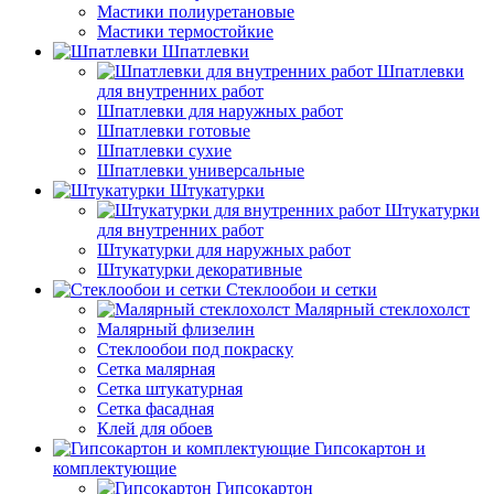
Мастики полиуретановые
Мастики термостойкие
Шпатлевки
Шпатлевки
для внутренних работ
Шпатлевки для наружных работ
Шпатлевки готовые
Шпатлевки сухие
Шпатлевки универсальные
Штукатурки
Штукатурки
для внутренних работ
Штукатурки для наружных работ
Штукатурки декоративные
Стеклообои и сетки
Малярный стеклохолст
Малярный флизелин
Стеклообои под покраску
Сетка малярная
Сетка штукатурная
Сетка фасадная
Клей для обоев
Гипсокартон и
комплектующие
Гипсокартон