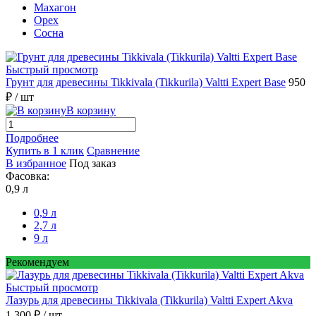
Махагон
Орех
Сосна
Быстрый просмотр
Грунт для древесины Tikkivala (Tikkurila) Valtti Expert Base
950
₽
/ шт
В корзину
Подробнее
Купить в 1 клик
Сравнение
В избранное
Под заказ
Фасовка:
0,9 л
0,9 л
2,7 л
9 л
Рекомендуем
Быстрый просмотр
Лазурь для древесины Tikkivala (Tikkurila) Valtti Expert Akva
1 300 ₽
/ шт