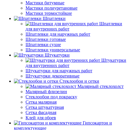
Мастики битумные
Мастики полиуретановые
Мастики термостойкие
Шпатлевки
Шпатлевки
для внутренних работ
Шпатлевки для наружных работ
Шпатлевки готовые
Шпатлевки сухие
Шпатлевки универсальные
Штукатурки
Штукатурки
для внутренних работ
Штукатурки для наружных работ
Штукатурки декоративные
Стеклообои и сетки
Малярный стеклохолст
Малярный флизелин
Стеклообои под покраску
Сетка малярная
Сетка штукатурная
Сетка фасадная
Клей для обоев
Гипсокартон и
комплектующие