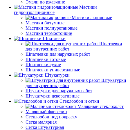
Эмали по ржавчине
Мастики
гидроизоляционные
Мастики акриловые
Мастики битумные
Мастики полиуретановые
Мастики термостойкие
Шпатлевки
Шпатлевки
для внутренних работ
Шпатлевки для наружных работ
Шпатлевки готовые
Шпатлевки сухие
Шпатлевки универсальные
Штукатурки
Штукатурки
для внутренних работ
Штукатурки для наружных работ
Штукатурки декоративные
Стеклообои и сетки
Малярный стеклохолст
Малярный флизелин
Стеклообои под покраску
Сетка малярная
Сетка штукатурная