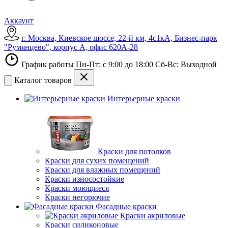
Аккаунт
г. Москва, Киевское шоссе, 22-й км, 4с1кА, Бизнес-парк
"Румянцево", корпус А, офис 620А-28
График работы Пн-Пт: с 9:00 до 18:00 Сб-Вс: Выходной
Каталог товаров
Интерьерные краски
Краски для потолков
Краски для сухих помещений
Краски для влажных помещений
Краски износостойкие
Краски моющиеся
Краски негорючие
Фасадные краски
Краски акриловые
Краски силиконовые