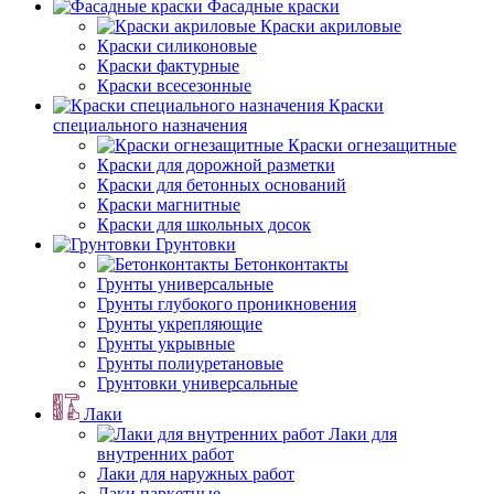
Фасадные краски
Краски акриловые
Краски силиконовые
Краски фактурные
Краски всесезонные
Краски
специального назначения
Краски огнезащитные
Краски для дорожной разметки
Краски для бетонных оснований
Краски магнитные
Краски для школьных досок
Грунтовки
Бетонконтакты
Грунты универсальные
Грунты глубокого проникновения
Грунты укрепляющие
Грунты укрывные
Грунты полиуретановые
Грунтовки универсальные
Лаки
Лаки для
внутренних работ
Лаки для наружных работ
Лаки паркетные