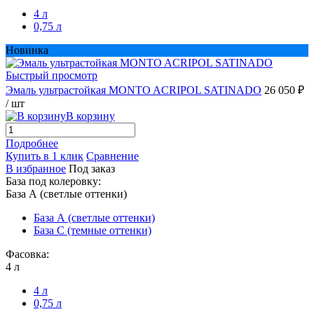
4 л
0,75 л
Новинка
Быстрый просмотр
Эмаль ультрастойкая MONTO ACRIPOL SATINADO
26 050 ₽
/ шт
В корзину
Подробнее
Купить в 1 клик
Сравнение
В избранное
Под заказ
База под колеровку:
База А (светлые оттенки)
База А (светлые оттенки)
База С (темные оттенки)
Фасовка:
4 л
4 л
0,75 л