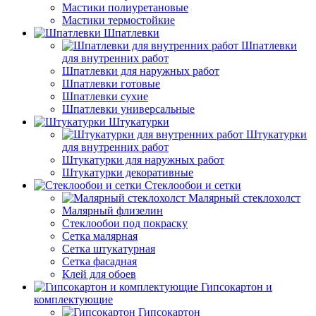
Мастики полиуретановые
Мастики термостойкие
Шпатлевки
Шпатлевки
для внутренних работ
Шпатлевки для наружных работ
Шпатлевки готовые
Шпатлевки сухие
Шпатлевки универсальные
Штукатурки
Штукатурки
для внутренних работ
Штукатурки для наружных работ
Штукатурки декоративные
Стеклообои и сетки
Малярный стеклохолст
Малярный флизелин
Стеклообои под покраску
Сетка малярная
Сетка штукатурная
Сетка фасадная
Клей для обоев
Гипсокартон и
комплектующие
Гипсокартон