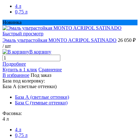
4 л
0,75 л
Новинка
Быстрый просмотр
Эмаль ультрастойкая MONTO ACRIPOL SATINADO
26 050 ₽
/ шт
В корзину
Подробнее
Купить в 1 клик
Сравнение
В избранное
Под заказ
База под колеровку:
База А (светлые оттенки)
База А (светлые оттенки)
База С (темные оттенки)
Фасовка:
4 л
4 л
0,75 л