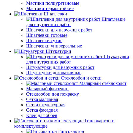
Мастики полиуретановые
Мастики термостойкие
Шпатлевки
Шпатлевки
для внутренних работ
Шпатлевки для наружных работ
Шпатлевки готовые
Шпатлевки сухие
Шпатлевки универсальные
Штукатурки
Штукатурки
для внутренних работ
Штукатурки для наружных работ
Штукатурки декоративные
Стеклообои и сетки
Малярный стеклохолст
Малярный флизелин
Стеклообои под покраску
Сетка малярная
Сетка штукатурная
Сетка фасадная
Клей для обоев
Гипсокартон и
комплектующие
Гипсокартон