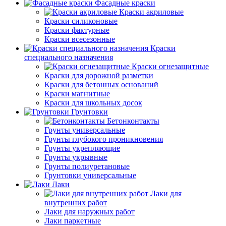
Фасадные краски
Краски акриловые
Краски силиконовые
Краски фактурные
Краски всесезонные
Краски
специального назначения
Краски огнезащитные
Краски для дорожной разметки
Краски для бетонных оснований
Краски магнитные
Краски для школьных досок
Грунтовки
Бетонконтакты
Грунты универсальные
Грунты глубокого проникновения
Грунты укрепляющие
Грунты укрывные
Грунты полиуретановые
Грунтовки универсальные
Лаки
Лаки для
внутренних работ
Лаки для наружных работ
Лаки паркетные