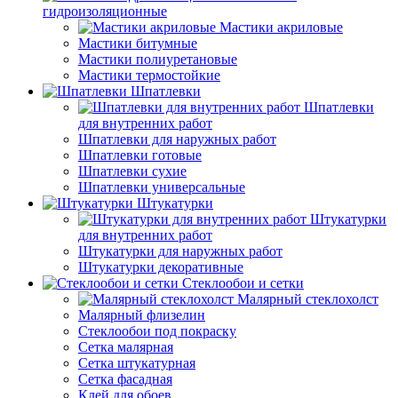
гидроизоляционные
Мастики акриловые
Мастики битумные
Мастики полиуретановые
Мастики термостойкие
Шпатлевки
Шпатлевки
для внутренних работ
Шпатлевки для наружных работ
Шпатлевки готовые
Шпатлевки сухие
Шпатлевки универсальные
Штукатурки
Штукатурки
для внутренних работ
Штукатурки для наружных работ
Штукатурки декоративные
Стеклообои и сетки
Малярный стеклохолст
Малярный флизелин
Стеклообои под покраску
Сетка малярная
Сетка штукатурная
Сетка фасадная
Клей для обоев