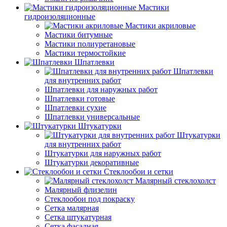
Мастики
гидроизоляционные
Мастики акриловые
Мастики битумные
Мастики полиуретановые
Мастики термостойкие
Шпатлевки
Шпатлевки
для внутренних работ
Шпатлевки для наружных работ
Шпатлевки готовые
Шпатлевки сухие
Шпатлевки универсальные
Штукатурки
Штукатурки
для внутренних работ
Штукатурки для наружных работ
Штукатурки декоративные
Стеклообои и сетки
Малярный стеклохолст
Малярный флизелин
Стеклообои под покраску
Сетка малярная
Сетка штукатурная
Сетка фасадная