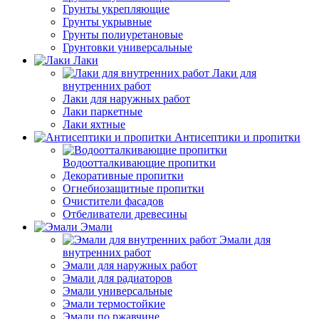
Грунты укрепляющие
Грунты укрывные
Грунты полиуретановые
Грунтовки универсальные
Лаки
Лаки для
внутренних работ
Лаки для наружных работ
Лаки паркетные
Лаки яхтные
Антисептики и пропитки
Водоотталкивающие пропитки
Декоративные пропитки
Огнебиозащитные пропитки
Очистители фасадов
Отбеливатели древесины
Эмали
Эмали для
внутренних работ
Эмали для наружных работ
Эмали для радиаторов
Эмали универсальные
Эмали термостойкие
Эмали по ржавчине