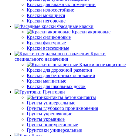
Краски для влажных помещений
Краски износостойкие
Краски моющиеся
Краски негорючие
Фасадные краски
Краски акриловые
Краски силиконовые
Краски фактурные
Краски всесезонные
Краски
специального назначения
Краски огнезащитные
Краски для дорожной разметки
Краски для бетонных оснований
Краски магнитные
Краски для школьных досок
Грунтовки
Бетонконтакты
Грунты универсальные
Грунты глубокого проникновения
Грунты укрепляющие
Грунты укрывные
Грунты полиуретановые
Грунтовки универсальные
Лаки