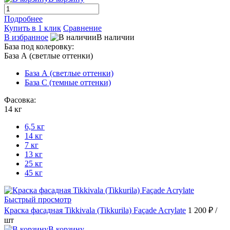
Подробнее
Купить в 1 клик
Сравнение
В избранное
В наличии
База под колеровку:
База А (светлые оттенки)
База А (светлые оттенки)
База С (темные оттенки)
Фасовка:
14 кг
6,5 кг
14 кг
7 кг
13 кг
25 кг
45 кг
Быстрый просмотр
Краска фасадная Tikkivala (Tikkurila) Façade Acrylate
1 200 ₽
/
шт
В корзину