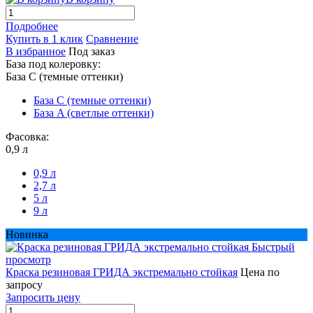
Подробнее
Купить в 1 клик
Сравнение
В избранное
Под заказ
База под колеровку:
База С (темные оттенки)
База С (темные оттенки)
База A (светлые оттенки)
Фасовка:
0,9 л
0,9 л
2,7 л
5 л
9 л
Новинка
Быстрый
просмотр
Краска резиновая ГРИДА экстремально стойкая
Цена по
запросу
Запросить цену