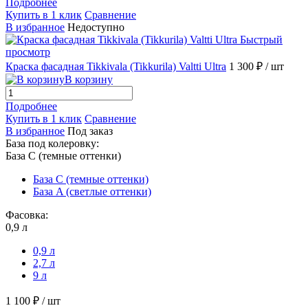
Подробнее
Купить в 1 клик
Сравнение
В избранное
Недоступно
Быстрый
просмотр
Краска фасадная Tikkivala (Tikkurila) Valtti Ultra
1 300 ₽
/ шт
В корзину
Подробнее
Купить в 1 клик
Сравнение
В избранное
Под заказ
База под колеровку:
База С (темные оттенки)
База С (темные оттенки)
База A (светлые оттенки)
Фасовка:
0,9 л
0,9 л
2,7 л
9 л
1 100 ₽
/ шт