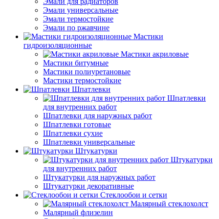
Эмали для радиаторов
Эмали универсальные
Эмали термостойкие
Эмали по ржавчине
Мастики
гидроизоляционные
Мастики акриловые
Мастики битумные
Мастики полиуретановые
Мастики термостойкие
Шпатлевки
Шпатлевки
для внутренних работ
Шпатлевки для наружных работ
Шпатлевки готовые
Шпатлевки сухие
Шпатлевки универсальные
Штукатурки
Штукатурки
для внутренних работ
Штукатурки для наружных работ
Штукатурки декоративные
Стеклообои и сетки
Малярный стеклохолст
Малярный флизелин