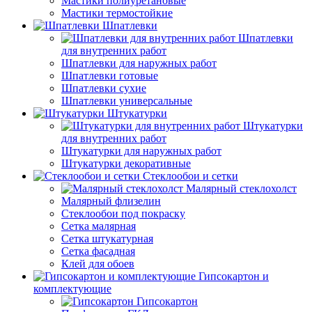
Мастики полиуретановые
Мастики термостойкие
Шпатлевки
Шпатлевки
для внутренних работ
Шпатлевки для наружных работ
Шпатлевки готовые
Шпатлевки сухие
Шпатлевки универсальные
Штукатурки
Штукатурки
для внутренних работ
Штукатурки для наружных работ
Штукатурки декоративные
Стеклообои и сетки
Малярный стеклохолст
Малярный флизелин
Стеклообои под покраску
Сетка малярная
Сетка штукатурная
Сетка фасадная
Клей для обоев
Гипсокартон и
комплектующие
Гипсокартон