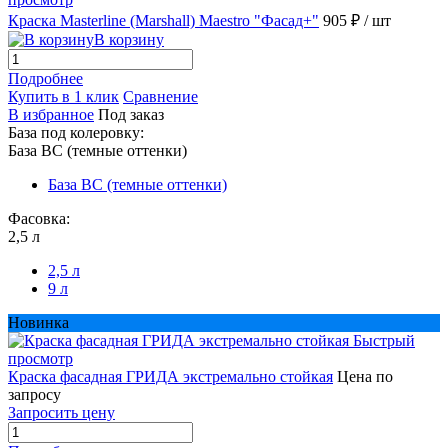
Краска Masterline (Marshall) Maestro "Фасад+"
905 ₽
/ шт
В корзину
Подробнее
Купить в 1 клик
Сравнение
В избранное
Под заказ
База под колеровку:
База BС (темные оттенки)
База BС (темные оттенки)
Фасовка:
2,5 л
2,5 л
9 л
Новинка
Быстрый
просмотр
Краска фасадная ГРИДА экстремально стойкая
Цена по
запросу
Запросить цену