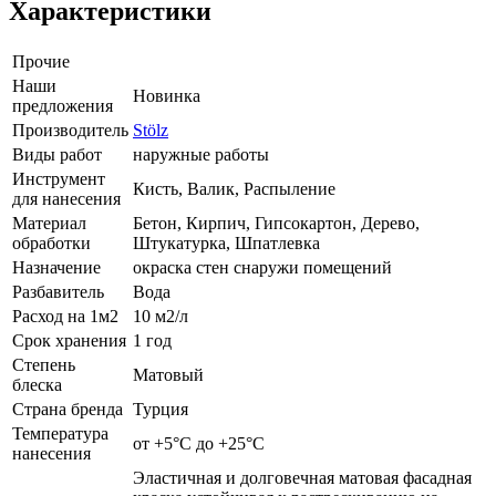
Характеристики
Прочие
Наши
Новинка
предложения
Производитель
Stölz
Виды работ
наружные работы
Инструмент
Кисть, Валик, Распыление
для нанесения
Материал
Бетон, Кирпич, Гипсокартон, Дерево,
обработки
Штукатурка, Шпатлевка
Назначение
окраска стен снаружи помещений
Разбавитель
Вода
Расход на 1м2
10 м2/л
Срок хранения
1 год
Степень
Матовый
блеска
Страна бренда
Турция
Температура
от +5°С до +25°С
нанесения
Эластичная и долговечная матовая фасадная