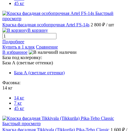
45 кг
Быстрый
просмотр
Краска фасадная особопрочная Artel FS-14s
2 800 ₽
/ шт
В корзину
Подробнее
Купить в 1 клик
Сравнение
В избранное
В наличии
База под колеровку:
База А (светлые оттенки)
База А (светлые оттенки)
Фасовка:
14 кг
14 кг
7 кг
45 кг
Быстрый просмотр
Краска фасадная Tikkivala (Tikkurila) Pika-Teho Classic
1 600 ₽
/