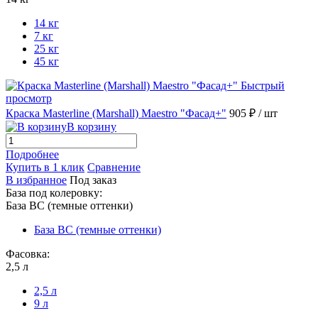
14 кг
7 кг
25 кг
45 кг
Быстрый
просмотр
Краска Masterline (Marshall) Maestro "Фасад+"
905 ₽
/ шт
В корзину
Подробнее
Купить в 1 клик
Сравнение
В избранное
Под заказ
База под колеровку:
База BС (темные оттенки)
База BС (темные оттенки)
Фасовка:
2,5 л
2,5 л
9 л