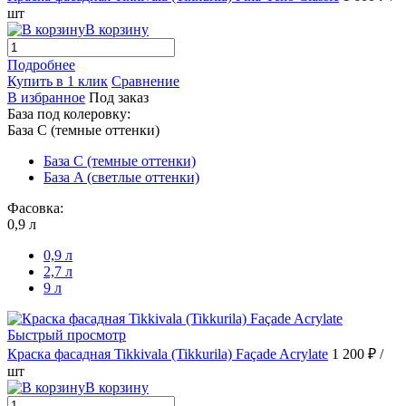
шт
В корзину
Подробнее
Купить в 1 клик
Сравнение
В избранное
Под заказ
База под колеровку:
База С (темные оттенки)
База С (темные оттенки)
База A (светлые оттенки)
Фасовка:
0,9 л
0,9 л
2,7 л
9 л
Быстрый просмотр
Краска фасадная Tikkivala (Tikkurila) Façade Acrylate
1 200 ₽
/
шт
В корзину