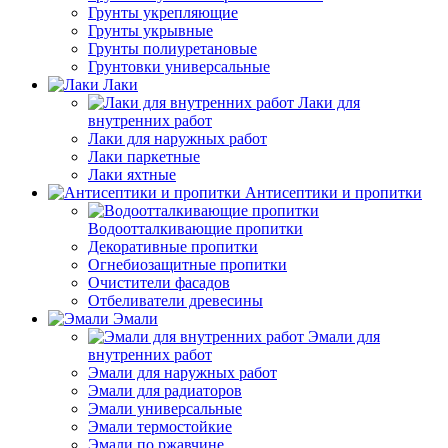
Грунты укрепляющие
Грунты укрывные
Грунты полиуретановые
Грунтовки универсальные
Лаки
Лаки для
внутренних работ
Лаки для наружных работ
Лаки паркетные
Лаки яхтные
Антисептики и пропитки
Водоотталкивающие пропитки
Декоративные пропитки
Огнебиозащитные пропитки
Очистители фасадов
Отбеливатели древесины
Эмали
Эмали для
внутренних работ
Эмали для наружных работ
Эмали для радиаторов
Эмали универсальные
Эмали термостойкие
Эмали по ржавчине