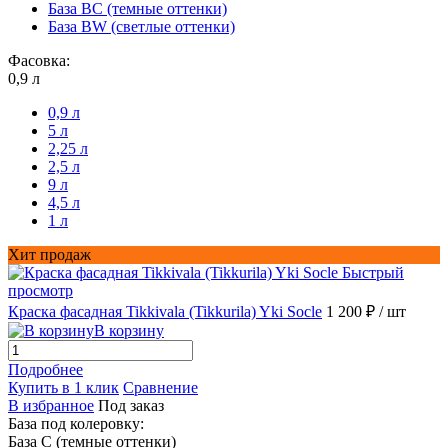
База BС (темные оттенки)
База BW (светлые оттенки)
Фасовка:
0,9 л
0,9 л
5 л
2,25 л
2,5 л
9 л
4,5 л
1 л
Хит продаж
Быстрый
просмотр
Краска фасадная Tikkivala (Tikkurila) Yki Socle
1 200 ₽
/ шт
В корзину
Подробнее
Купить в 1 клик
Сравнение
В избранное
Под заказ
База под колеровку:
База С (темные оттенки)