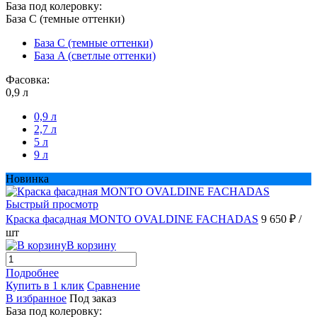
База под колеровку:
База С (темные оттенки)
База С (темные оттенки)
База A (светлые оттенки)
Фасовка:
0,9 л
0,9 л
2,7 л
5 л
9 л
Новинка
Быстрый просмотр
Краска фасадная MONTO OVALDINE FACHADAS
9 650 ₽
/
шт
В корзину
Подробнее
Купить в 1 клик
Сравнение
В избранное
Под заказ
База под колеровку: