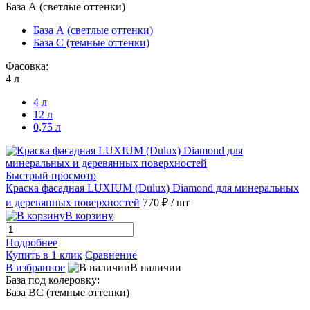
База А (светлые оттенки)
База А (светлые оттенки)
База С (темные оттенки)
Фасовка:
4 л
4 л
12 л
0,75 л
Быстрый просмотр
Краска фасадная LUXIUM (Dulux) Diamond для минеральных
и деревянных поверхностей
770 ₽
/ шт
В корзину
Подробнее
Купить в 1 клик
Сравнение
В избранное
В наличии
База под колеровку:
База BС (темные оттенки)