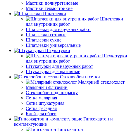
Мастики полиуретановые
Мастики термостойкие
Шпатлевки
Шпатлевки
для внутренних работ
Шпатлевки для наружных работ
Шпатлевки готовые
Шпатлевки сухие
Шпатлевки универсальные
Штукатурки
Штукатурки
для внутренних работ
Штукатурки для наружных работ
Штукатурки декоративные
Стеклообои и сетки
Малярный стеклохолст
Малярный флизелин
Стеклообои под покраску
Сетка малярная
Сетка штукатурная
Сетка фасадная
Клей для обоев
Гипсокартон и
комплектующие
Гипсокартон