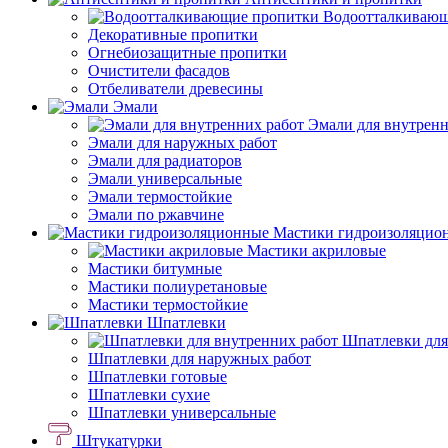
Водоотталкивающ
Декоративные пропитки
Огнебиозащитные пропитки
Очистители фасадов
Отбеливатели древесины
Эмали
Эмали для внутренн
Эмали для наружных работ
Эмали для радиаторов
Эмали универсальные
Эмали термостойкие
Эмали по ржавчине
Мастики гидроизоляцио
Мастики акриловые
Мастики битумные
Мастики полиуретановые
Мастики термостойкие
Шпатлевки
Шпатлевки для
Шпатлевки для наружных работ
Шпатлевки готовые
Шпатлевки сухие
Шпатлевки универсальные
Штукатурки