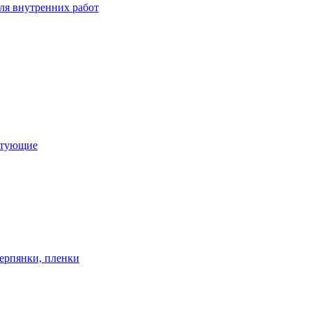
ля внутренних работ
ктующие
ерпянки, пленки