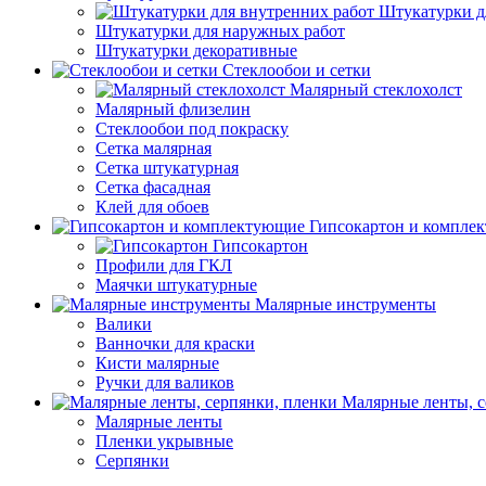
Штукатурки д
Штукатурки для наружных работ
Штукатурки декоративные
Стеклообои и сетки
Малярный стеклохолст
Малярный флизелин
Стеклообои под покраску
Сетка малярная
Сетка штукатурная
Сетка фасадная
Клей для обоев
Гипсокартон и компле
Гипсокартон
Профили для ГКЛ
Маячки штукатурные
Малярные инструменты
Валики
Ванночки для краски
Кисти малярные
Ручки для валиков
Малярные ленты, с
Малярные ленты
Пленки укрывные
Серпянки