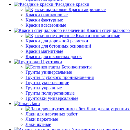
Фасадные краски
Краски акриловые
Краски силиконовые
Краски фактурные
Краски всесезонные
Краски специального
Краски огнезащитные
Краски для дорожной разметки
Краски для бетонных оснований
Краски магнитные
Краски для школьных досок
Грунтовки
Бетонконтакты
Грунты универсальные
Грунты глубокого проникновения
Грунты укрепляющие
Грунты укрывные
Грунты полиуретановые
Грунтовки универсальные
Лаки
Лаки для внутренних
Лаки для наружных работ
Лаки паркетные
Лаки яхтные
Антисептики и пропитки