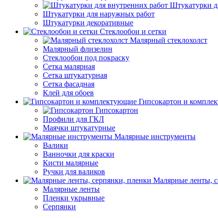
Штукатурки д
Штукатурки для наружных работ
Штукатурки декоративные
Стеклообои и сетки
Малярный стеклохолст
Малярный флизелин
Стеклообои под покраску
Сетка малярная
Сетка штукатурная
Сетка фасадная
Клей для обоев
Гипсокартон и компле
Гипсокартон
Профили для ГКЛ
Маячки штукатурные
Малярные инструменты
Валики
Ванночки для краски
Кисти малярные
Ручки для валиков
Малярные ленты, с
Малярные ленты
Пленки укрывные
Серпянки