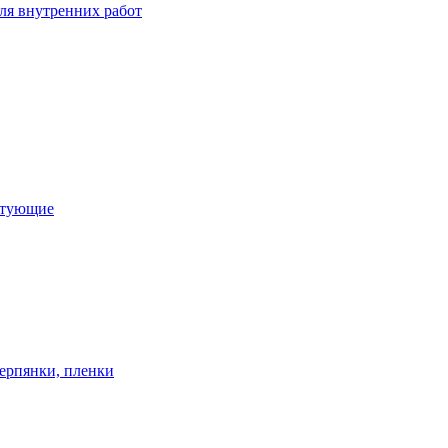
ля внутренних работ
ктующие
ерпянки, пленки