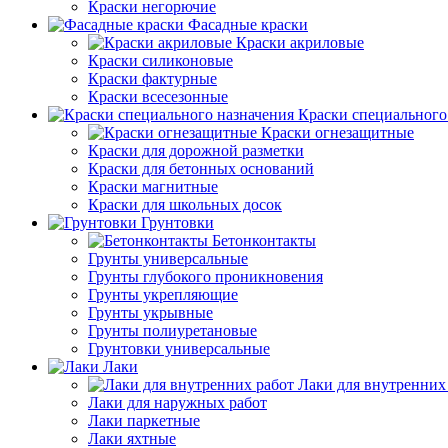
Краски негорючие
Фасадные краски
Краски акриловые
Краски силиконовые
Краски фактурные
Краски всесезонные
Краски специального
Краски огнезащитные
Краски для дорожной разметки
Краски для бетонных оснований
Краски магнитные
Краски для школьных досок
Грунтовки
Бетонконтакты
Грунты универсальные
Грунты глубокого проникновения
Грунты укрепляющие
Грунты укрывные
Грунты полиуретановые
Грунтовки универсальные
Лаки
Лаки для внутренних
Лаки для наружных работ
Лаки паркетные
Лаки яхтные