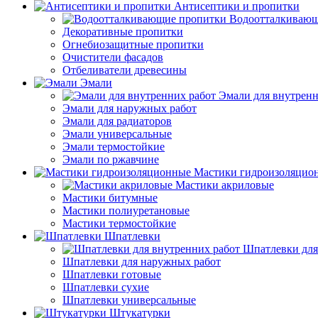
Антисептики и пропитки
Водоотталкивающ
Декоративные пропитки
Огнебиозащитные пропитки
Очистители фасадов
Отбеливатели древесины
Эмали
Эмали для внутренн
Эмали для наружных работ
Эмали для радиаторов
Эмали универсальные
Эмали термостойкие
Эмали по ржавчине
Мастики гидроизоляцио
Мастики акриловые
Мастики битумные
Мастики полиуретановые
Мастики термостойкие
Шпатлевки
Шпатлевки для
Шпатлевки для наружных работ
Шпатлевки готовые
Шпатлевки сухие
Шпатлевки универсальные
Штукатурки