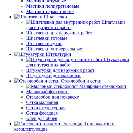
Мастики битумные
Мастики полиуретановые
Мастики термостойкие
Шпатлевки
Шпатлевки
для внутренних работ
Шпатлевки для наружных работ
Шпатлевки готовые
Шпатлевки сухие
Шпатлевки универсальные
Штукатурки
Штукатурки
для внутренних работ
Штукатурки для наружных работ
Штукатурки декоративные
Стеклообои и сетки
Малярный стеклохолст
Малярный флизелин
Стеклообои под покраску
Сетка малярная
Сетка штукатурная
Сетка фасадная
Клей для обоев
Гипсокартон и
комплектующие