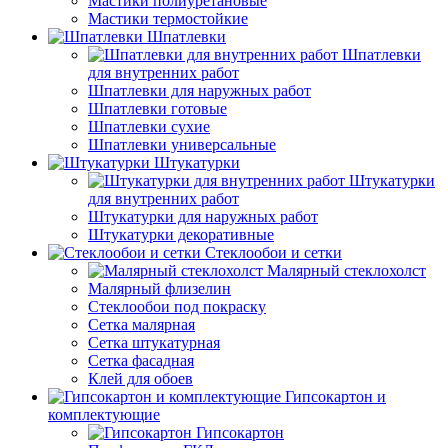
Мастики полиуретановые
Мастики термостойкие
Шпатлевки
Шпатлевки
для внутренних работ
Шпатлевки для наружных работ
Шпатлевки готовые
Шпатлевки сухие
Шпатлевки универсальные
Штукатурки
Штукатурки
для внутренних работ
Штукатурки для наружных работ
Штукатурки декоративные
Стеклообои и сетки
Малярный стеклохолст
Малярный флизелин
Стеклообои под покраску
Сетка малярная
Сетка штукатурная
Сетка фасадная
Клей для обоев
Гипсокартон и
комплектующие
Гипсокартон