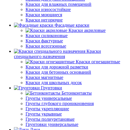
Краски для влажных помещений
Краски износостойкие
Краски моющиеся
Краски негорючие
Фасадные краски
Краски акриловые
Краски силиконовые
Краски фактурные
Краски всесезонные
Краски
специального назначения
Краски огнезащитные
Краски для дорожной разметки
Краски для бетонных оснований
Краски магнитные
Краски для школьных досок
Грунтовки
Бетонконтакты
Грунты универсальные
Грунты глубокого проникновения
Грунты укрепляющие
Грунты укрывные
Грунты полиуретановые
Грунтовки универсальные
Лаки