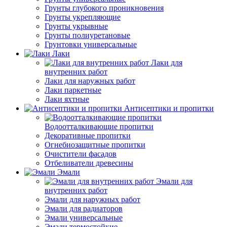
Грунты глубокого проникновения
Грунты укрепляющие
Грунты укрывные
Грунты полиуретановые
Грунтовки универсальные
Лаки
Лаки для
внутренних работ
Лаки для наружных работ
Лаки паркетные
Лаки яхтные
Антисептики и пропитки
Водоотталкивающие пропитки
Декоративные пропитки
Огнебиозащитные пропитки
Очистители фасадов
Отбеливатели древесины
Эмали
Эмали для
внутренних работ
Эмали для наружных работ
Эмали для радиаторов
Эмали универсальные
Эмали термостойкие