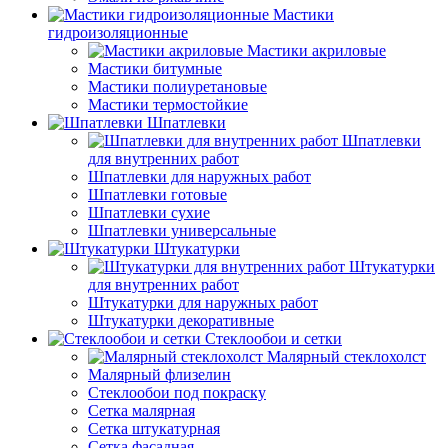
Мастики
гидроизоляционные
Мастики акриловые
Мастики битумные
Мастики полиуретановые
Мастики термостойкие
Шпатлевки
Шпатлевки
для внутренних работ
Шпатлевки для наружных работ
Шпатлевки готовые
Шпатлевки сухие
Шпатлевки универсальные
Штукатурки
Штукатурки
для внутренних работ
Штукатурки для наружных работ
Штукатурки декоративные
Стеклообои и сетки
Малярный стеклохолст
Малярный флизелин
Стеклообои под покраску
Сетка малярная
Сетка штукатурная
Сетка фасадная