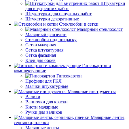
Штукатурки
для внутренних работ
Штукатурки для наружных работ
Штукатурки декоративные
Стеклообои и сетки
Малярный стеклохолст
Малярный флизелин
Стеклообои под покраску
Сетка малярная
Сетка штукатурная
Сетка фасадная
Клей для обоев
Гипсокартон и
комплектующие
Гипсокартон
Профили для ГКЛ
Маячки штукатурные
Малярные инструменты
Валики
Ванночки для краски
Кисти малярные
Ручки для валиков
Малярные ленты,
серпянки, пленки
Малярные ленты