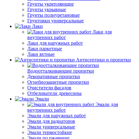
Грунты укрепляющие
Грунты укрывные
Грунты полиуретановые
Грунтовки универсальные
Лаки
Лаки для
внутренних работ
Лаки для наружных работ
Лаки паркетные
Лаки яхтные
Антисептики и пропитки
Водоотталкивающие пропитки
Декоративные пропитки
Огнебиозащитные пропитки
Очистители фасадов
Отбеливатели древесины
Эмали
Эмали для
внутренних работ
Эмали для наружных работ
Эмали для радиаторов
Эмали универсальные
Эмали термостойкие
Эмали по ржавчине