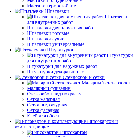
Мастики полиуретановые
Мастики термостойкие
Шпатлевки
Шпатлевки
для внутренних работ
Шпатлевки для наружных работ
Шпатлевки готовые
Шпатлевки сухие
Шпатлевки универсальные
Штукатурки
Штукатурки
для внутренних работ
Штукатурки для наружных работ
Штукатурки декоративные
Стеклообои и сетки
Малярный стеклохолст
Малярный флизелин
Стеклообои под покраску
Сетка малярная
Сетка штукатурная
Сетка фасадная
Клей для обоев
Гипсокартон и
комплектующие
Гипсокартон