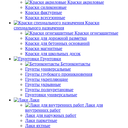
Краски акриловые
Краски силиконовые
Краски фактурные
Краски всесезонные
Краски
специального назначения
Краски огнезащитные
Краски для дорожной разметки
Краски для бетонных оснований
Краски магнитные
Краски для школьных досок
Грунтовки
Бетонконтакты
Грунты универсальные
Грунты глубокого проникновения
Грунты укрепляющие
Грунты укрывные
Грунты полиуретановые
Грунтовки универсальные
Лаки
Лаки для
внутренних работ
Лаки для наружных работ
Лаки паркетные
Лаки яхтные