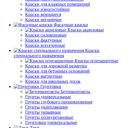
Краски для влажных помещений
Краски износостойкие
Краски моющиеся
Краски негорючие
Фасадные краски
Краски акриловые
Краски силиконовые
Краски фактурные
Краски всесезонные
Краски
специального назначения
Краски огнезащитные
Краски для дорожной разметки
Краски для бетонных оснований
Краски магнитные
Краски для школьных досок
Грунтовки
Бетонконтакты
Грунты универсальные
Грунты глубокого проникновения
Грунты укрепляющие
Грунты укрывные
Грунты полиуретановые
Грунтовки универсальные
Лаки