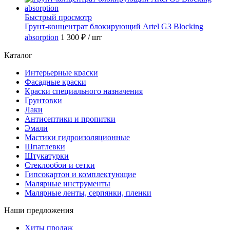
Быстрый просмотр
Грунт-концентрат блокирующий Artel G3 Blocking
absorption
1 300 ₽
/ шт
Каталог
Интерьерные краски
Фасадные краски
Краски специального назначения
Грунтовки
Лаки
Антисептики и пропитки
Эмали
Мастики гидроизоляционные
Шпатлевки
Штукатурки
Стеклообои и сетки
Гипсокартон и комплектующие
Малярные инструменты
Малярные ленты, серпянки, пленки
Наши предложения
Хиты продаж