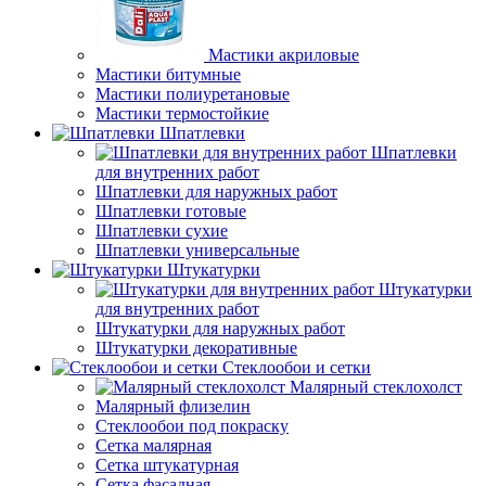
Мастики акриловые
Мастики битумные
Мастики полиуретановые
Мастики термостойкие
Шпатлевки
Шпатлевки
для внутренних работ
Шпатлевки для наружных работ
Шпатлевки готовые
Шпатлевки сухие
Шпатлевки универсальные
Штукатурки
Штукатурки
для внутренних работ
Штукатурки для наружных работ
Штукатурки декоративные
Стеклообои и сетки
Малярный стеклохолст
Малярный флизелин
Стеклообои под покраску
Сетка малярная
Сетка штукатурная
Сетка фасадная