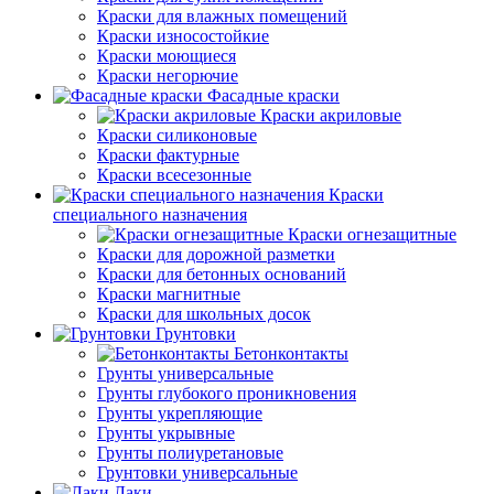
Краски для влажных помещений
Краски износостойкие
Краски моющиеся
Краски негорючие
Фасадные краски
Краски акриловые
Краски силиконовые
Краски фактурные
Краски всесезонные
Краски
специального назначения
Краски огнезащитные
Краски для дорожной разметки
Краски для бетонных оснований
Краски магнитные
Краски для школьных досок
Грунтовки
Бетонконтакты
Грунты универсальные
Грунты глубокого проникновения
Грунты укрепляющие
Грунты укрывные
Грунты полиуретановые
Грунтовки универсальные
Лаки