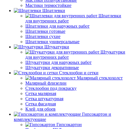
Мастики полиуретановые
Мастики термостойкие
Шпатлевки
Шпатлевки
для внутренних работ
Шпатлевки для наружных работ
Шпатлевки готовые
Шпатлевки сухие
Шпатлевки универсальные
Штукатурки
Штукатурки
для внутренних работ
Штукатурки для наружных работ
Штукатурки декоративные
Стеклообои и сетки
Малярный стеклохолст
Малярный флизелин
Стеклообои под покраску
Сетка малярная
Сетка штукатурная
Сетка фасадная
Клей для обоев
Гипсокартон и
комплектующие
Гипсокартон