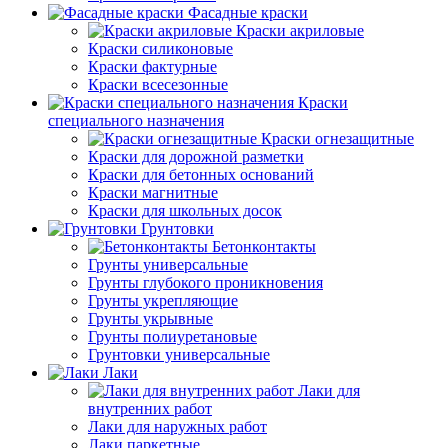
Фасадные краски
Краски акриловые
Краски силиконовые
Краски фактурные
Краски всесезонные
Краски
специального назначения
Краски огнезащитные
Краски для дорожной разметки
Краски для бетонных оснований
Краски магнитные
Краски для школьных досок
Грунтовки
Бетонконтакты
Грунты универсальные
Грунты глубокого проникновения
Грунты укрепляющие
Грунты укрывные
Грунты полиуретановые
Грунтовки универсальные
Лаки
Лаки для
внутренних работ
Лаки для наружных работ
Лаки паркетные