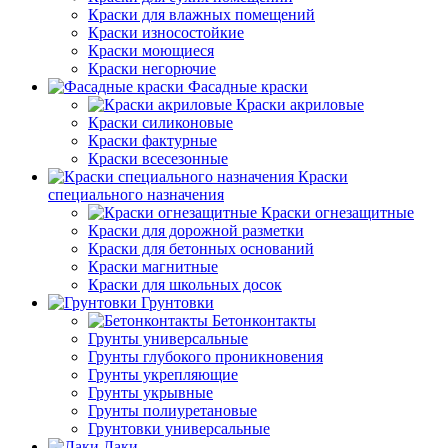
Краски для влажных помещений
Краски износостойкие
Краски моющиеся
Краски негорючие
Фасадные краски
Краски акриловые
Краски силиконовые
Краски фактурные
Краски всесезонные
Краски
специального назначения
Краски огнезащитные
Краски для дорожной разметки
Краски для бетонных оснований
Краски магнитные
Краски для школьных досок
Грунтовки
Бетонконтакты
Грунты универсальные
Грунты глубокого проникновения
Грунты укрепляющие
Грунты укрывные
Грунты полиуретановые
Грунтовки универсальные
Лаки