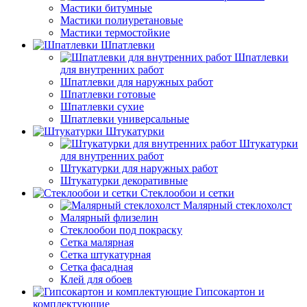
Мастики битумные
Мастики полиуретановые
Мастики термостойкие
Шпатлевки
Шпатлевки
для внутренних работ
Шпатлевки для наружных работ
Шпатлевки готовые
Шпатлевки сухие
Шпатлевки универсальные
Штукатурки
Штукатурки
для внутренних работ
Штукатурки для наружных работ
Штукатурки декоративные
Стеклообои и сетки
Малярный стеклохолст
Малярный флизелин
Стеклообои под покраску
Сетка малярная
Сетка штукатурная
Сетка фасадная
Клей для обоев
Гипсокартон и
комплектующие