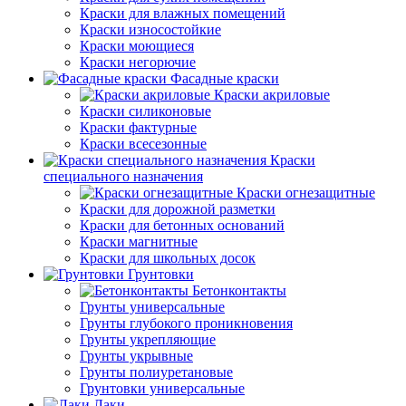
Краски для влажных помещений
Краски износостойкие
Краски моющиеся
Краски негорючие
Фасадные краски
Краски акриловые
Краски силиконовые
Краски фактурные
Краски всесезонные
Краски
специального назначения
Краски огнезащитные
Краски для дорожной разметки
Краски для бетонных оснований
Краски магнитные
Краски для школьных досок
Грунтовки
Бетонконтакты
Грунты универсальные
Грунты глубокого проникновения
Грунты укрепляющие
Грунты укрывные
Грунты полиуретановые
Грунтовки универсальные
Лаки