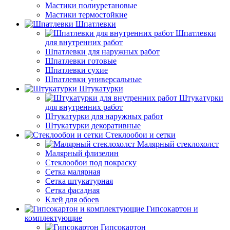
Мастики полиуретановые
Мастики термостойкие
Шпатлевки
Шпатлевки
для внутренних работ
Шпатлевки для наружных работ
Шпатлевки готовые
Шпатлевки сухие
Шпатлевки универсальные
Штукатурки
Штукатурки
для внутренних работ
Штукатурки для наружных работ
Штукатурки декоративные
Стеклообои и сетки
Малярный стеклохолст
Малярный флизелин
Стеклообои под покраску
Сетка малярная
Сетка штукатурная
Сетка фасадная
Клей для обоев
Гипсокартон и
комплектующие
Гипсокартон