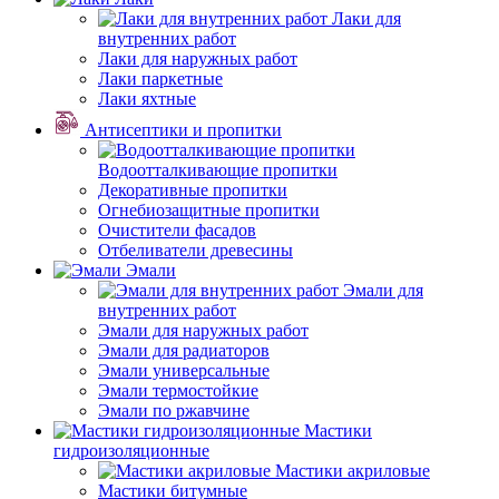
Лаки для
внутренних работ
Лаки для наружных работ
Лаки паркетные
Лаки яхтные
Антисептики и пропитки
Водоотталкивающие пропитки
Декоративные пропитки
Огнебиозащитные пропитки
Очистители фасадов
Отбеливатели древесины
Эмали
Эмали для
внутренних работ
Эмали для наружных работ
Эмали для радиаторов
Эмали универсальные
Эмали термостойкие
Эмали по ржавчине
Мастики
гидроизоляционные
Мастики акриловые
Мастики битумные