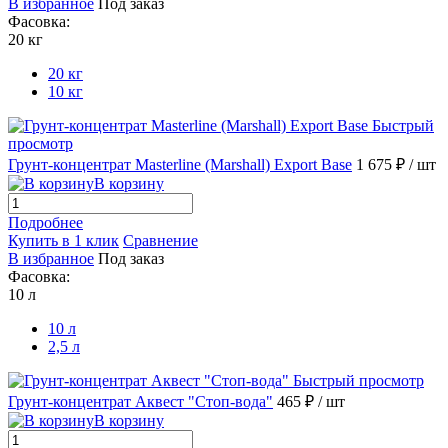
В избранное
Под заказ
Фасовка:
20 кг
20 кг
10 кг
Быстрый
просмотр
Грунт-концентрат Masterline (Marshall) Export Base
1 675 ₽
/ шт
В корзину
Подробнее
Купить в 1 клик
Сравнение
В избранное
Под заказ
Фасовка:
10 л
10 л
2,5 л
Быстрый просмотр
Грунт-концентрат Аквест "Стоп-вода"
465 ₽
/ шт
В корзину