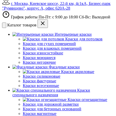
г. Москва, Киевское шоссе, 22-й км, 4с1кА, Бизнес-парк
"Румянцево", корпус А, офис 620А-28
График работы Пн-Пт: с 9:00 до 18:00 Сб-Вс: Выходной
Каталог товаров
Интерьерные краски
Краски для потолков
Краски для сухих помещений
Краски для влажных помещений
Краски износостойкие
Краски моющиеся
Краски негорючие
Фасадные краски
Краски акриловые
Краски силиконовые
Краски фактурные
Краски всесезонные
Краски
специального назначения
Краски огнезащитные
Краски для дорожной разметки
Краски для бетонных оснований
Краски магнитные