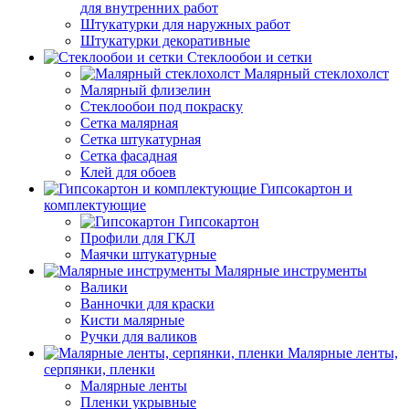
для внутренних работ
Штукатурки для наружных работ
Штукатурки декоративные
Стеклообои и сетки
Малярный стеклохолст
Малярный флизелин
Стеклообои под покраску
Сетка малярная
Сетка штукатурная
Сетка фасадная
Клей для обоев
Гипсокартон и
комплектующие
Гипсокартон
Профили для ГКЛ
Маячки штукатурные
Малярные инструменты
Валики
Ванночки для краски
Кисти малярные
Ручки для валиков
Малярные ленты,
серпянки, пленки
Малярные ленты
Пленки укрывные