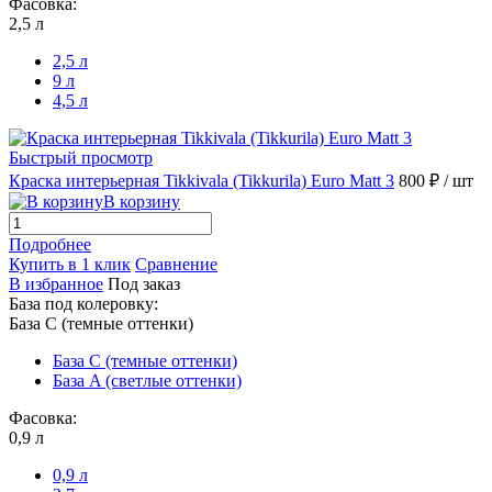
Фасовка:
2,5 л
2,5 л
9 л
4,5 л
Быстрый просмотр
Краска интерьерная Tikkivala (Tikkurila) Euro Matt 3
800 ₽
/ шт
В корзину
Подробнее
Купить в 1 клик
Сравнение
В избранное
Под заказ
База под колеровку:
База С (темные оттенки)
База С (темные оттенки)
База A (светлые оттенки)
Фасовка:
0,9 л
0,9 л