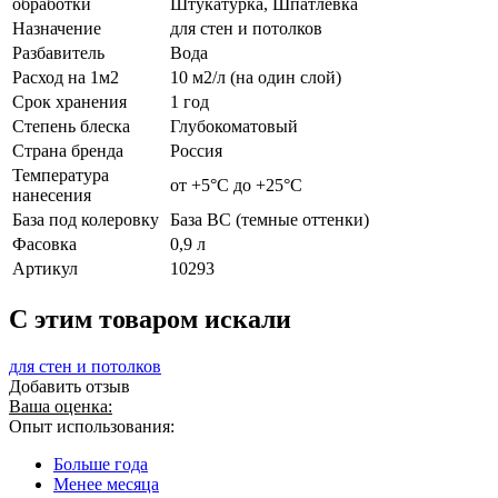
обработки
Штукатурка, Шпатлевка
Назначение
для стен и потолков
Разбавитель
Вода
Расход на 1м2
10 м2/л (на один слой)
Срок хранения
1 год
Степень блеска
Глубокоматовый
Страна бренда
Россия
Температура
от +5°С до +25°С
нанесения
База под колеровку
База BС (темные оттенки)
Фасовка
0,9 л
Артикул
10293
C этим товаром искали
для стен и потолков
Добавить отзыв
Ваша оценка:
Опыт использования:
Больше года
Менее месяца