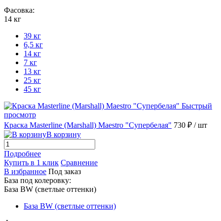
Фасовка:
14 кг
39 кг
6,5 кг
14 кг
7 кг
13 кг
25 кг
45 кг
Быстрый
просмотр
Краска Masterline (Marshall) Maestro "Супербелая"
730 ₽
/ шт
В корзину
Подробнее
Купить в 1 клик
Сравнение
В избранное
Под заказ
База под колеровку:
База BW (светлые оттенки)
База BW (светлые оттенки)