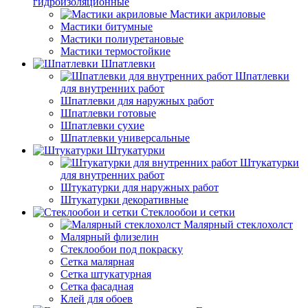
гидроизоляционные
Мастики акриловые
Мастики битумные
Мастики полиуретановые
Мастики термостойкие
Шпатлевки
Шпатлевки
для внутренних работ
Шпатлевки для наружных работ
Шпатлевки готовые
Шпатлевки сухие
Шпатлевки универсальные
Штукатурки
Штукатурки
для внутренних работ
Штукатурки для наружных работ
Штукатурки декоративные
Стеклообои и сетки
Малярный стеклохолст
Малярный флизелин
Стеклообои под покраску
Сетка малярная
Сетка штукатурная
Сетка фасадная
Клей для обоев