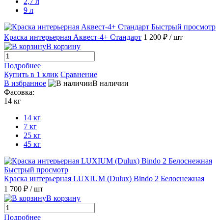
2,7 л
9 л
Быстрый просмотр
Краска интерьерная Аквест-4+ Стандарт
1 200 ₽
/ шт
В корзину
Подробнее
Купить в 1 клик
Сравнение
В избранное
В наличии
Фасовка:
14 кг
14 кг
7 кг
25 кг
45 кг
Быстрый просмотр
Краска интерьерная LUXIUM (Dulux) Bindo 2 Белоснежная
1 700 ₽
/ шт
В корзину
Подробнее