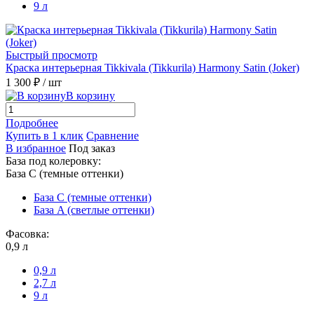
9 л
Быстрый просмотр
Краска интерьерная Tikkivala (Tikkurila) Harmony Satin (Joker)
1 300 ₽
/ шт
В корзину
Подробнее
Купить в 1 клик
Сравнение
В избранное
Под заказ
База под колеровку:
База С (темные оттенки)
База С (темные оттенки)
База A (светлые оттенки)
Фасовка:
0,9 л
0,9 л
2,7 л
9 л