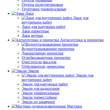
Грунты укрывные
Грунты полиуретановые
Грунтовки универсальные
Лаки
Лаки для
внутренних работ
Лаки для наружных работ
Лаки паркетные
Лаки яхтные
Антисептики и пропитки
Водоотталкивающие пропитки
Декоративные пропитки
Огнебиозащитные пропитки
Очистители фасадов
Отбеливатели древесины
Эмали
Эмали для
внутренних работ
Эмали для наружных работ
Эмали для радиаторов
Эмали универсальные
Эмали термостойкие
Эмали по ржавчине
Мастики