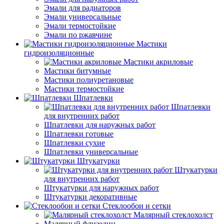
Эмали для радиаторов
Эмали универсальные
Эмали термостойкие
Эмали по ржавчине
Мастики
гидроизоляционные
Мастики акриловые
Мастики битумные
Мастики полиуретановые
Мастики термостойкие
Шпатлевки
Шпатлевки
для внутренних работ
Шпатлевки для наружных работ
Шпатлевки готовые
Шпатлевки сухие
Шпатлевки универсальные
Штукатурки
Штукатурки
для внутренних работ
Штукатурки для наружных работ
Штукатурки декоративные
Стеклообои и сетки
Малярный стеклохолст
Малярный флизелин