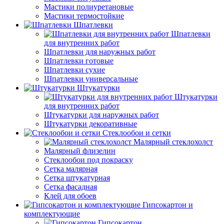
Мастики полиуретановые
Мастики термостойкие
Шпатлевки
Шпатлевки
для внутренних работ
Шпатлевки для наружных работ
Шпатлевки готовые
Шпатлевки сухие
Шпатлевки универсальные
Штукатурки
Штукатурки
для внутренних работ
Штукатурки для наружных работ
Штукатурки декоративные
Стеклообои и сетки
Малярный стеклохолст
Малярный флизелин
Стеклообои под покраску
Сетка малярная
Сетка штукатурная
Сетка фасадная
Клей для обоев
Гипсокартон и
комплектующие
Гипсокартон