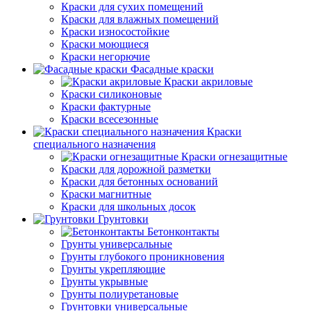
Краски для сухих помещений
Краски для влажных помещений
Краски износостойкие
Краски моющиеся
Краски негорючие
Фасадные краски
Краски акриловые
Краски силиконовые
Краски фактурные
Краски всесезонные
Краски
специального назначения
Краски огнезащитные
Краски для дорожной разметки
Краски для бетонных оснований
Краски магнитные
Краски для школьных досок
Грунтовки
Бетонконтакты
Грунты универсальные
Грунты глубокого проникновения
Грунты укрепляющие
Грунты укрывные
Грунты полиуретановые
Грунтовки универсальные