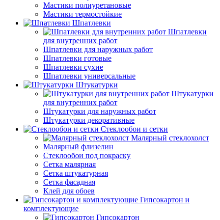
Мастики полиуретановые
Мастики термостойкие
Шпатлевки
Шпатлевки
для внутренних работ
Шпатлевки для наружных работ
Шпатлевки готовые
Шпатлевки сухие
Шпатлевки универсальные
Штукатурки
Штукатурки
для внутренних работ
Штукатурки для наружных работ
Штукатурки декоративные
Стеклообои и сетки
Малярный стеклохолст
Малярный флизелин
Стеклообои под покраску
Сетка малярная
Сетка штукатурная
Сетка фасадная
Клей для обоев
Гипсокартон и
комплектующие
Гипсокартон