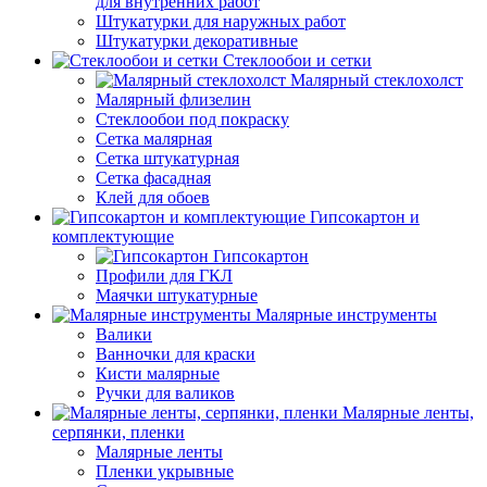
для внутренних работ
Штукатурки для наружных работ
Штукатурки декоративные
Стеклообои и сетки
Малярный стеклохолст
Малярный флизелин
Стеклообои под покраску
Сетка малярная
Сетка штукатурная
Сетка фасадная
Клей для обоев
Гипсокартон и
комплектующие
Гипсокартон
Профили для ГКЛ
Маячки штукатурные
Малярные инструменты
Валики
Ванночки для краски
Кисти малярные
Ручки для валиков
Малярные ленты,
серпянки, пленки
Малярные ленты
Пленки укрывные