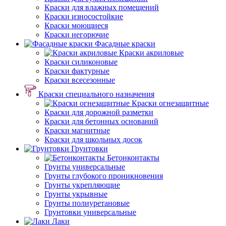
Краски для влажных помещений
Краски износостойкие
Краски моющиеся
Краски негорючие
Фасадные краски
Краски акриловые
Краски силиконовые
Краски фактурные
Краски всесезонные
Краски специального назначения
Краски огнезащитные
Краски для дорожной разметки
Краски для бетонных оснований
Краски магнитные
Краски для школьных досок
Грунтовки
Бетонконтакты
Грунты универсальные
Грунты глубокого проникновения
Грунты укрепляющие
Грунты укрывные
Грунты полиуретановые
Грунтовки универсальные
Лаки