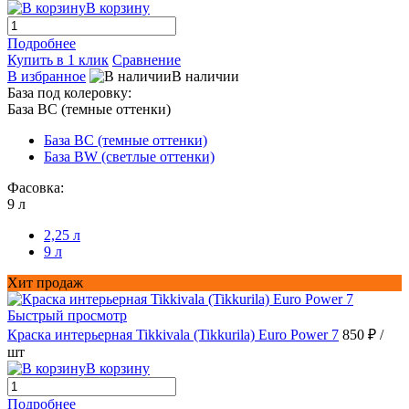
В корзину
Подробнее
Купить в 1 клик
Сравнение
В избранное
В наличии
База под колеровку:
База BС (темные оттенки)
База BС (темные оттенки)
База BW (светлые оттенки)
Фасовка:
9 л
2,25 л
9 л
Хит продаж
Быстрый просмотр
Краска интерьерная Tikkivala (Tikkurila) Euro Power 7
850 ₽
/
шт
В корзину
Подробнее