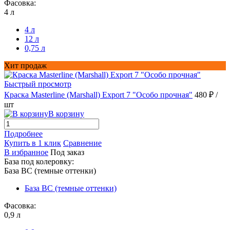
Фасовка:
4 л
4 л
12 л
0,75 л
Хит продаж
Быстрый просмотр
Краска Masterline (Marshall) Export 7 "Особо прочная"
480 ₽
/
шт
В корзину
Подробнее
Купить в 1 клик
Сравнение
В избранное
Под заказ
База под колеровку:
База BС (темные оттенки)
База BС (темные оттенки)
Фасовка:
0,9 л