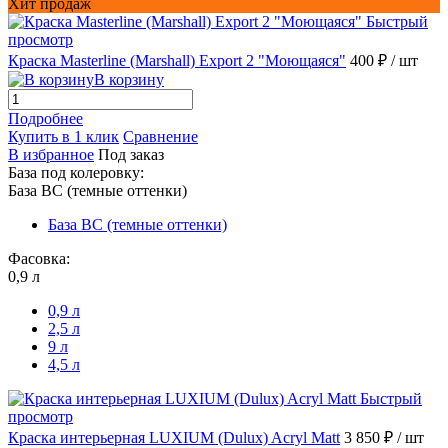
Хит продаж
Быстрый
просмотр
Краска Masterline (Marshall) Export 2 "Моющаяся"
400 ₽
/ шт
В корзину
Подробнее
Купить в 1 клик
Сравнение
В избранное
Под заказ
База под колеровку:
База BС (темные оттенки)
База BС (темные оттенки)
Фасовка:
0,9 л
0,9 л
2,5 л
9 л
4,5 л
Быстрый
просмотр
Краска интерьерная LUXIUM (Dulux) Acryl Matt
3 850 ₽
/ шт