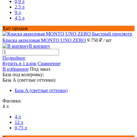
0,9 л
2,5 л
9 л
4,5 л
Хит продаж
Быстрый просмотр
Краска акриловая MONTO UNO ZERO
9 750 ₽
/ шт
В корзину
Подробнее
Купить в 1 клик
Сравнение
В избранное
Под заказ
База под колеровку:
База А (светлые оттенки)
База А (светлые оттенки)
Фасовка:
4 л
4 л
12 л
0,75 л