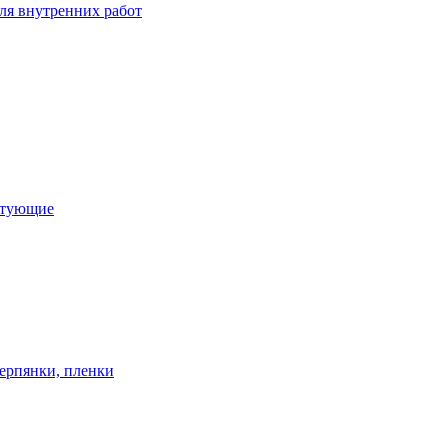
ля внутренних работ
ктующие
ерпянки, пленки