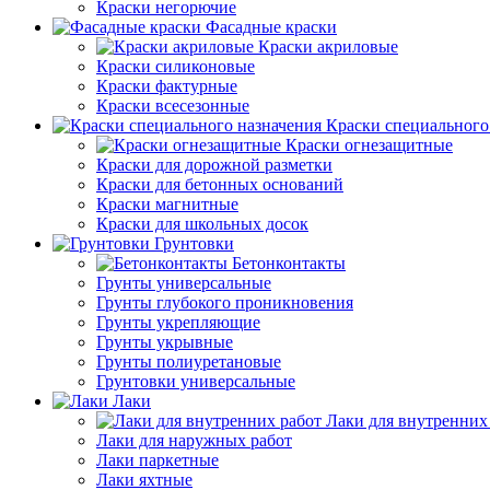
Краски негорючие
Фасадные краски
Краски акриловые
Краски силиконовые
Краски фактурные
Краски всесезонные
Краски специального
Краски огнезащитные
Краски для дорожной разметки
Краски для бетонных оснований
Краски магнитные
Краски для школьных досок
Грунтовки
Бетонконтакты
Грунты универсальные
Грунты глубокого проникновения
Грунты укрепляющие
Грунты укрывные
Грунты полиуретановые
Грунтовки универсальные
Лаки
Лаки для внутренних
Лаки для наружных работ
Лаки паркетные
Лаки яхтные