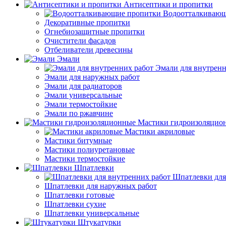
Антисептики и пропитки
Водоотталкивающ
Декоративные пропитки
Огнебиозащитные пропитки
Очистители фасадов
Отбеливатели древесины
Эмали
Эмали для внутренн
Эмали для наружных работ
Эмали для радиаторов
Эмали универсальные
Эмали термостойкие
Эмали по ржавчине
Мастики гидроизоляцио
Мастики акриловые
Мастики битумные
Мастики полиуретановые
Мастики термостойкие
Шпатлевки
Шпатлевки для
Шпатлевки для наружных работ
Шпатлевки готовые
Шпатлевки сухие
Шпатлевки универсальные
Штукатурки