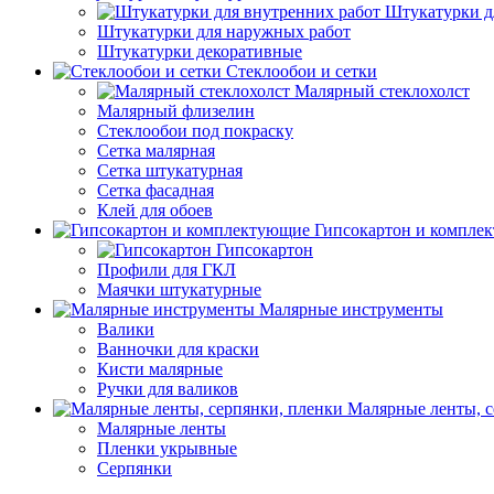
Штукатурки д
Штукатурки для наружных работ
Штукатурки декоративные
Стеклообои и сетки
Малярный стеклохолст
Малярный флизелин
Стеклообои под покраску
Сетка малярная
Сетка штукатурная
Сетка фасадная
Клей для обоев
Гипсокартон и компле
Гипсокартон
Профили для ГКЛ
Маячки штукатурные
Малярные инструменты
Валики
Ванночки для краски
Кисти малярные
Ручки для валиков
Малярные ленты, с
Малярные ленты
Пленки укрывные
Серпянки