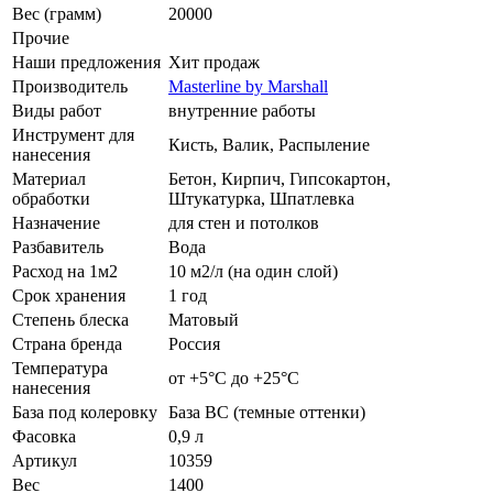
Вес (грамм)
20000
Прочие
Наши предложения
Хит продаж
Производитель
Masterline by Marshall
Виды работ
внутренние работы
Инструмент для
Кисть, Валик, Распыление
нанесения
Материал
Бетон, Кирпич, Гипсокартон,
обработки
Штукатурка, Шпатлевка
Назначение
для стен и потолков
Разбавитель
Вода
Расход на 1м2
10 м2/л (на один слой)
Срок хранения
1 год
Степень блеска
Матовый
Страна бренда
Россия
Температура
от +5°С до +25°С
нанесения
База под колеровку
База BС (темные оттенки)
Фасовка
0,9 л
Артикул
10359
Вес
1400