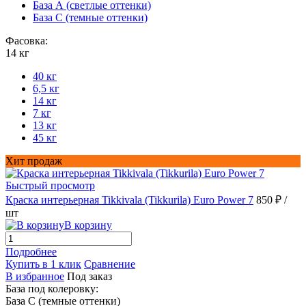
База А (светлые оттенки)
База С (темные оттенки)
Фасовка:
14 кг
40 кг
6,5 кг
14 кг
7 кг
13 кг
45 кг
Хит продаж
Быстрый просмотр
Краска интерьерная Tikkivala (Tikkurila) Euro Power 7
850 ₽
/
шт
В корзину
Подробнее
Купить в 1 клик
Сравнение
В избранное
Под заказ
База под колеровку:
База С (темные оттенки)