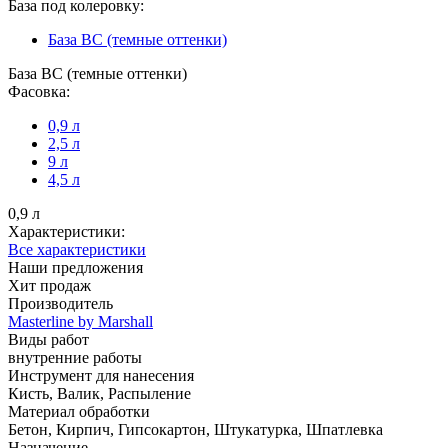
База под колеровку:
База BС (темные оттенки)
База BС (темные оттенки)
Фасовка:
0,9 л
2,5 л
9 л
4,5 л
0,9 л
Характеристики:
Все характеристики
Наши предложения
Хит продаж
Производитель
Masterline by Marshall
Виды работ
внутренние работы
Инструмент для нанесения
Кисть, Валик, Распыление
Материал обработки
Бетон, Кирпич, Гипсокартон, Штукатурка, Шпатлевка
Назначение