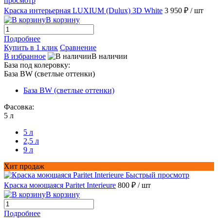
просмотр
Краска интерьерная LUXIUM (Dulux) 3D White
3 950 ₽
/ шт
В корзину
Подробнее
Купить в 1 клик
Сравнение
В избранное
В наличии
База под колеровку:
База BW (светлые оттенки)
База BW (светлые оттенки)
Фасовка:
5 л
5 л
2,5 л
9 л
Хит продаж
Быстрый просмотр
Краска моющаяся Paritet Interieure
800 ₽
/ шт
В корзину
Подробнее