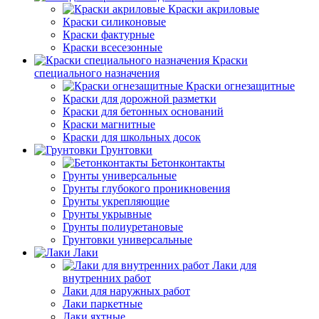
Краски акриловые
Краски силиконовые
Краски фактурные
Краски всесезонные
Краски
специального назначения
Краски огнезащитные
Краски для дорожной разметки
Краски для бетонных оснований
Краски магнитные
Краски для школьных досок
Грунтовки
Бетонконтакты
Грунты универсальные
Грунты глубокого проникновения
Грунты укрепляющие
Грунты укрывные
Грунты полиуретановые
Грунтовки универсальные
Лаки
Лаки для
внутренних работ
Лаки для наружных работ
Лаки паркетные
Лаки яхтные