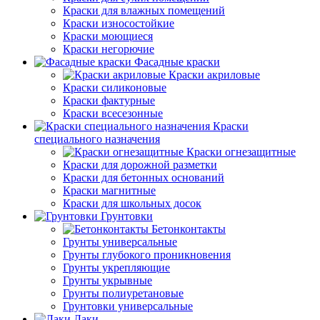
Краски для влажных помещений
Краски износостойкие
Краски моющиеся
Краски негорючие
Фасадные краски
Краски акриловые
Краски силиконовые
Краски фактурные
Краски всесезонные
Краски
специального назначения
Краски огнезащитные
Краски для дорожной разметки
Краски для бетонных оснований
Краски магнитные
Краски для школьных досок
Грунтовки
Бетонконтакты
Грунты универсальные
Грунты глубокого проникновения
Грунты укрепляющие
Грунты укрывные
Грунты полиуретановые
Грунтовки универсальные
Лаки