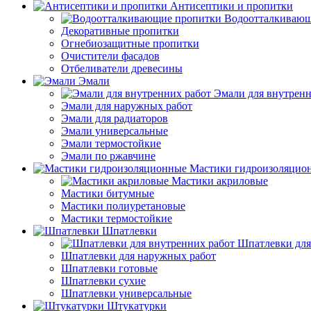
Антисептики и пропитки
Водоотталкивающ
Декоративные пропитки
Огнебиозащитные пропитки
Очистители фасадов
Отбеливатели древесины
Эмали
Эмали для внутренн
Эмали для наружных работ
Эмали для радиаторов
Эмали универсальные
Эмали термостойкие
Эмали по ржавчине
Мастики гидроизоляцио
Мастики акриловые
Мастики битумные
Мастики полиуретановые
Мастики термостойкие
Шпатлевки
Шпатлевки для
Шпатлевки для наружных работ
Шпатлевки готовые
Шпатлевки сухие
Шпатлевки универсальные
Штукатурки