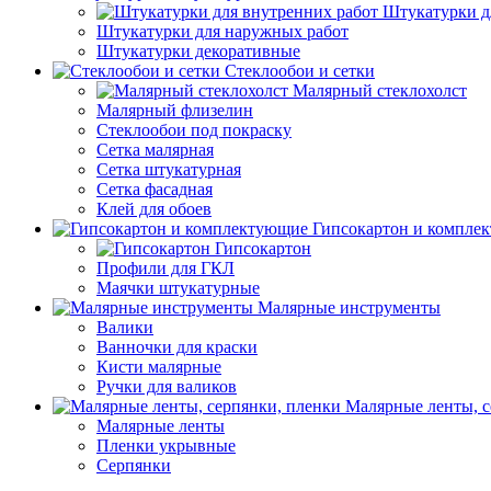
Штукатурки д
Штукатурки для наружных работ
Штукатурки декоративные
Стеклообои и сетки
Малярный стеклохолст
Малярный флизелин
Стеклообои под покраску
Сетка малярная
Сетка штукатурная
Сетка фасадная
Клей для обоев
Гипсокартон и компле
Гипсокартон
Профили для ГКЛ
Маячки штукатурные
Малярные инструменты
Валики
Ванночки для краски
Кисти малярные
Ручки для валиков
Малярные ленты, с
Малярные ленты
Пленки укрывные
Серпянки