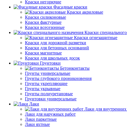
Краски негорючие
Фасадные краски
Краски акриловые
Краски силиконовые
Краски фактурные
Краски всесезонные
Краски специального
Краски огнезащитные
Краски для дорожной разметки
Краски для бетонных оснований
Краски магнитные
Краски для школьных досок
Грунтовки
Бетонконтакты
Грунты универсальные
Грунты глубокого проникновения
Грунты укрепляющие
Грунты укрывные
Грунты полиуретановые
Грунтовки универсальные
Лаки
Лаки для внутренних
Лаки для наружных работ
Лаки паркетные
Лаки яхтные