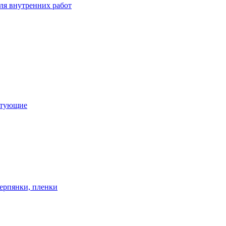
ля внутренних работ
ктующие
ерпянки, пленки