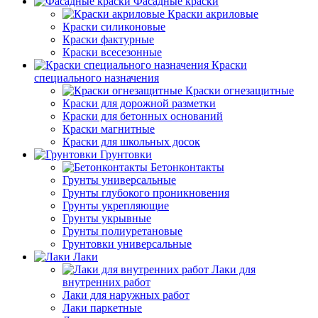
Фасадные краски
Краски акриловые
Краски силиконовые
Краски фактурные
Краски всесезонные
Краски
специального назначения
Краски огнезащитные
Краски для дорожной разметки
Краски для бетонных оснований
Краски магнитные
Краски для школьных досок
Грунтовки
Бетонконтакты
Грунты универсальные
Грунты глубокого проникновения
Грунты укрепляющие
Грунты укрывные
Грунты полиуретановые
Грунтовки универсальные
Лаки
Лаки для
внутренних работ
Лаки для наружных работ
Лаки паркетные