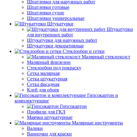
Шпатлевки для наружных работ
Шпатлевки готовые
Шпатлевки сухие
Шпатлевки универсальные
Штукатурки
Штукатурки
для внутренних работ
Штукатурки для наружных работ
Штукатурки декоративные
Стеклообои и сетки
Малярный стеклохолст
Малярный флизелин
Стеклообои под покраску
Сетка малярная
Сетка штукатурная
Сетка фасадная
Клей для обоев
Гипсокартон и
комплектующие
Гипсокартон
Профили для ГКЛ
Маячки штукатурные
Малярные инструменты
Валики
Ванночки для краски