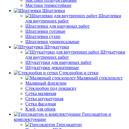
Мастики полиуретановые
Мастики термостойкие
Шпатлевки
Шпатлевки
для внутренних работ
Шпатлевки для наружных работ
Шпатлевки готовые
Шпатлевки сухие
Шпатлевки универсальные
Штукатурки
Штукатурки
для внутренних работ
Штукатурки для наружных работ
Штукатурки декоративные
Стеклообои и сетки
Малярный стеклохолст
Малярный флизелин
Стеклообои под покраску
Сетка малярная
Сетка штукатурная
Сетка фасадная
Клей для обоев
Гипсокартон и
комплектующие
Гипсокартон