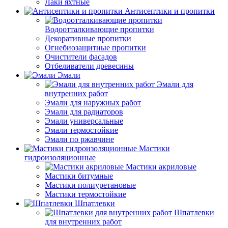
Лаки яхтные
Антисептики и пропитки
Водоотталкивающие пропитки
Декоративные пропитки
Огнебиозащитные пропитки
Очистители фасадов
Отбеливатели древесины
Эмали
Эмали для
внутренних работ
Эмали для наружных работ
Эмали для радиаторов
Эмали универсальные
Эмали термостойкие
Эмали по ржавчине
Мастики
гидроизоляционные
Мастики акриловые
Мастики битумные
Мастики полиуретановые
Мастики термостойкие
Шпатлевки
Шпатлевки
для внутренних работ