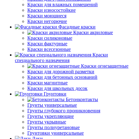
Краски для влажных помещений
Краски износостойкие
Краски моющиеся
Краски негорючие
Фасадные краски
Краски акриловые
Краски силиконовые
Краски фактурные
Краски всесезонные
Краски
специального назначения
Краски огнезащитные
Краски для дорожной разметки
Краски для бетонных оснований
Краски магнитные
Краски для школьных досок
Грунтовки
Бетонконтакты
Грунты универсальные
Грунты глубокого проникновения
Грунты укрепляющие
Грунты укрывные
Грунты полиуретановые
Грунтовки универсальные
Лаки