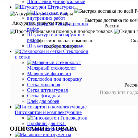
Шпатлевки универсальные
Штукатурки
Быстрая доставка по все
Аккуратно упакуем товары
Штукатурки для внутренних
России
работ
Штукатурки для наружных
работ
Профессиональная помощь в
Ск
Штукатурки декоративные
подборе товаров
Стеклообои
и сетки
Малярный стеклохолст
Малярный флизелин
Стеклообои под покраску
Сетка малярная
Рассч
Сетка штукатурная
Пожалуйста подож
Сетка фасадная
Клей для обоев
Гипсокартон и комплектующие
Гипсокартон
Профили для ГКЛ
ОПИСАНИЕ ТОВАРА
Маячки штукатурные