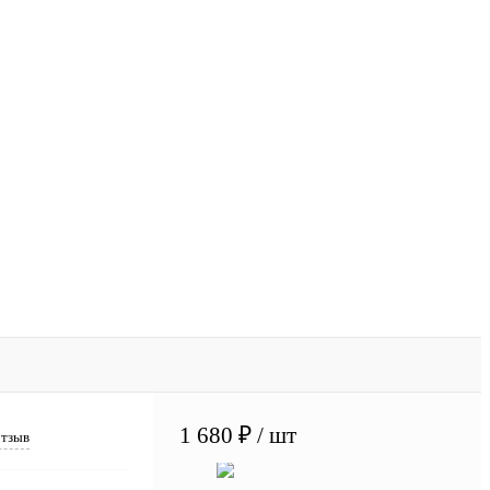
1 680 ₽
/ шт
отзыв