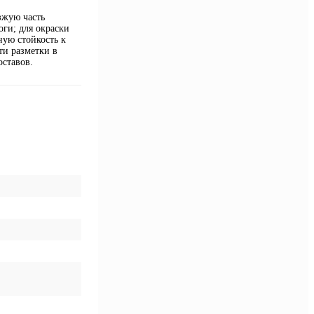
зжую часть
ги; для окраски
ную стойкость к
ти разметки в
оставов.