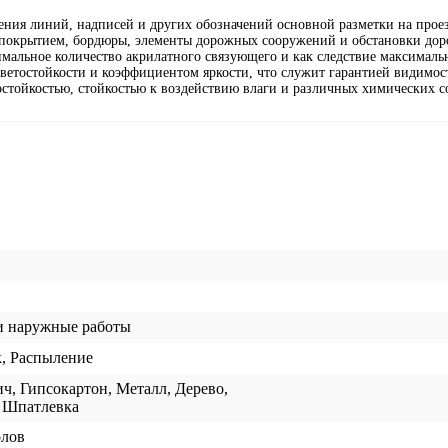
ения линий, надписей и других обозначений основной разметки на прое
покрытием, бордюры, элементы дорожных сооружений и обстановки доро
альное количество акрилатного связующего и как следствие максималь
светостойкости и коэффициентом яркости, что служит гарантией видимос
состойкостью, стойкостью к воздействию влаги и различных химических с
и наружные работы
к, Распыление
ч, Гипсокартон, Металл, Дерево,
 Шпатлевка
олов