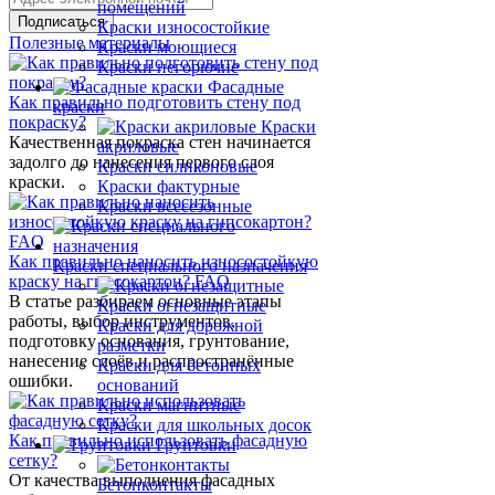
помещений
Краски износостойкие
Полезные материалы
Краски моющиеся
Краски негорючие
Фасадные
Как правильно подготовить стену под
краски
покраску?
Краски
Качественная покраска стен начинается
акриловые
задолго до нанесения первого слоя
Краски силиконовые
краски.
Краски фактурные
Краски всесезонные
Как правильно наносить износостойкую
Краски специального назначения
краску на гипсокартон? FAQ
В статье разбираем основные этапы
Краски огнезащитные
работы, выбор инструментов,
Краски для дорожной
подготовку основания, грунтование,
разметки
нанесение слоёв и распространённые
Краски для бетонных
ошибки.
оснований
Краски магнитные
Краски для школьных досок
Как правильно использовать фасадную
Грунтовки
сетку?
От качества выполнения фасадных
Бетонконтакты