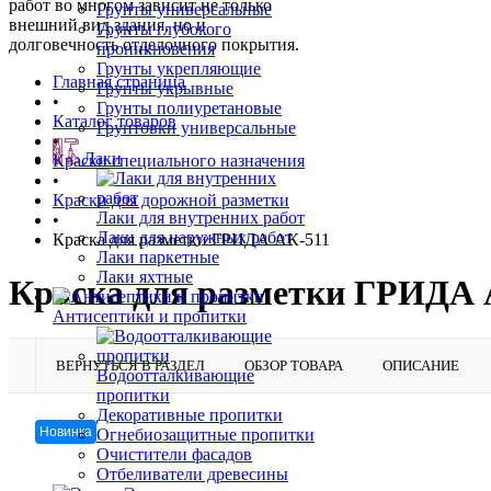
работ во многом зависит не только
Грунты универсальные
внешний вид здания, но и
Грунты глубокого
долговечность отделочного покрытия.
проникновения
Грунты укрепляющие
Главная страница
Грунты укрывные
•
Грунты полиуретановые
Каталог товаров
Грунтовки универсальные
•
Лаки
Краски специального назначения
•
Краски для дорожной разметки
Лаки для внутренних работ
•
Лаки для наружных работ
Краска для разметки ГРИДА АК-511
Лаки паркетные
Лаки яхтные
Краска для разметки ГРИДА 
Антисептики и пропитки
ВЕРНУТЬСЯ В РАЗДЕЛ
ОБЗОР ТОВАРА
ОПИСАНИЕ
Водоотталкивающие
пропитки
Декоративные пропитки
Новинка
Огнебиозащитные пропитки
Очистители фасадов
Отбеливатели древесины