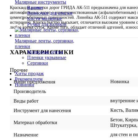
Малярные инструменты
Валики
Краска для разметки дорог ГРИДА АК-511 предназначена для нанес
автомобильных дорог с усовершенствованным (асфальтобетонным) 
Ванночки для краски
цементно-бетонных поверхностей. Линейка АК-511 содержит максим
Кисти малярные
истиранию. Краска быстро высыхает, отличается высоким уровнем 
Ручки для валиков
любое время суток. Кроме того, обладает отличной адгезией, изно
Малярные ленты, серпянки,
пленки
ХАРАКТЕРИСТИКИ
Малярные ленты
Пленки укрывные
Серпянки
Прочие
Хиты продаж
Рекомендуем
Новинка
Наши предложения
Новинки
Производитель
внутренние 
Виды работ
Кисть, Вали
Инструмент для нанесения
Бетон, Кирпи
Материал обработки
Штукатурка,
для стен и п
Назначение