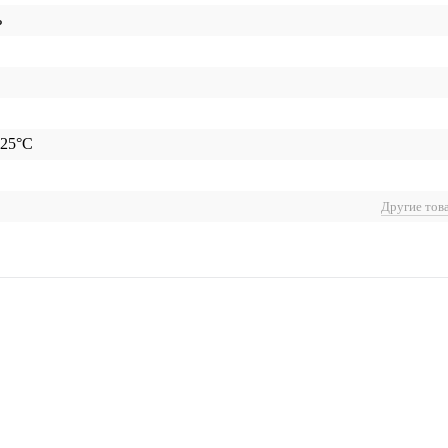
ь
+25°С
Другие тов