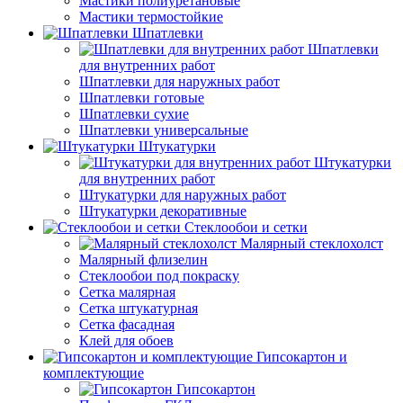
Мастики полиуретановые
Мастики термостойкие
Шпатлевки
Шпатлевки
для внутренних работ
Шпатлевки для наружных работ
Шпатлевки готовые
Шпатлевки сухие
Шпатлевки универсальные
Штукатурки
Штукатурки
для внутренних работ
Штукатурки для наружных работ
Штукатурки декоративные
Стеклообои и сетки
Малярный стеклохолст
Малярный флизелин
Стеклообои под покраску
Сетка малярная
Сетка штукатурная
Сетка фасадная
Клей для обоев
Гипсокартон и
комплектующие
Гипсокартон