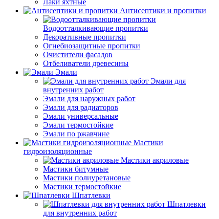
Лаки яхтные
Антисептики и пропитки
Водоотталкивающие пропитки
Декоративные пропитки
Огнебиозащитные пропитки
Очистители фасадов
Отбеливатели древесины
Эмали
Эмали для
внутренних работ
Эмали для наружных работ
Эмали для радиаторов
Эмали универсальные
Эмали термостойкие
Эмали по ржавчине
Мастики
гидроизоляционные
Мастики акриловые
Мастики битумные
Мастики полиуретановые
Мастики термостойкие
Шпатлевки
Шпатлевки
для внутренних работ