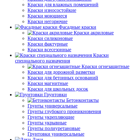
Краски для влажных помещений
Краски износостойкие
Краски моющиеся
Краски негорючие
Фасадные краски
Краски акриловые
Краски силиконовые
Краски фактурные
Краски всесезонные
Краски
специального назначения
Краски огнезащитные
Краски для дорожной разметки
Краски для бетонных оснований
Краски магнитные
Краски для школьных досок
Грунтовки
Бетонконтакты
Грунты универсальные
Грунты глубокого проникновения
Грунты укрепляющие
Грунты укрывные
Грунты полиуретановые
Грунтовки универсальные
Лаки