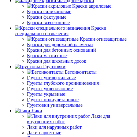
Фасадные краски
Краски акриловые
Краски силиконовые
Краски фактурные
Краски всесезонные
Краски
специального назначения
Краски огнезащитные
Краски для дорожной разметки
Краски для бетонных оснований
Краски магнитные
Краски для школьных досок
Грунтовки
Бетонконтакты
Грунты универсальные
Грунты глубокого проникновения
Грунты укрепляющие
Грунты укрывные
Грунты полиуретановые
Грунтовки универсальные
Лаки
Лаки для
внутренних работ
Лаки для наружных работ
Лаки паркетные