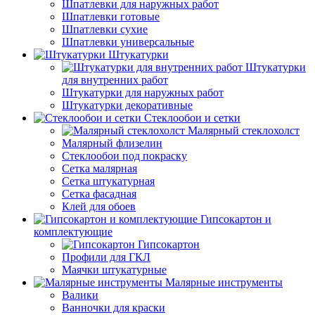
Шпатлевки для наружных работ
Шпатлевки готовые
Шпатлевки сухие
Шпатлевки универсальные
Штукатурки
Штукатурки
для внутренних работ
Штукатурки для наружных работ
Штукатурки декоративные
Стеклообои и сетки
Малярный стеклохолст
Малярный флизелин
Стеклообои под покраску
Сетка малярная
Сетка штукатурная
Сетка фасадная
Клей для обоев
Гипсокартон и
комплектующие
Гипсокартон
Профили для ГКЛ
Маячки штукатурные
Малярные инструменты
Валики
Ванночки для краски