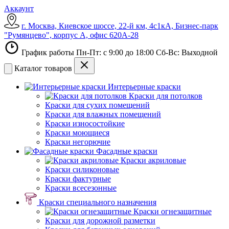
Аккаунт
г. Москва, Киевское шоссе, 22-й км, 4с1кА, Бизнес-парк
"Румянцево", корпус А, офис 620А-28
График работы Пн-Пт: с 9:00 до 18:00 Сб-Вс: Выходной
Каталог товаров
Интерьерные краски
Краски для потолков
Краски для сухих помещений
Краски для влажных помещений
Краски износостойкие
Краски моющиеся
Краски негорючие
Фасадные краски
Краски акриловые
Краски силиконовые
Краски фактурные
Краски всесезонные
Краски специального назначения
Краски огнезащитные
Краски для дорожной разметки