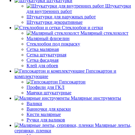
Штукатурки
Штукатурки
для внутренних работ
Штукатурки для наружных работ
Штукатурки декоративные
Стеклообои и сетки
Малярный стеклохолст
Малярный флизелин
Стеклообои под покраску
Сетка малярная
Сетка штукатурная
Сетка фасадная
Клей для обоев
Гипсокартон и
комплектующие
Гипсокартон
Профили для ГКЛ
Маячки штукатурные
Малярные инструменты
Валики
Ванночки для краски
Кисти малярные
Ручки для валиков
Малярные ленты,
серпянки, пленки