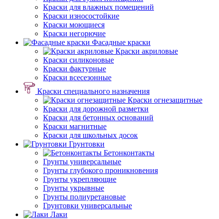
Краски для влажных помещений
Краски износостойкие
Краски моющиеся
Краски негорючие
Фасадные краски
Краски акриловые
Краски силиконовые
Краски фактурные
Краски всесезонные
Краски специального назначения
Краски огнезащитные
Краски для дорожной разметки
Краски для бетонных оснований
Краски магнитные
Краски для школьных досок
Грунтовки
Бетонконтакты
Грунты универсальные
Грунты глубокого проникновения
Грунты укрепляющие
Грунты укрывные
Грунты полиуретановые
Грунтовки универсальные
Лаки