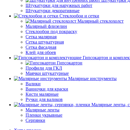
Штукатурки д
Штукатурки для наружных работ
Штукатурки декоративные
Стеклообои и сетки
Малярный стеклохолст
Малярный флизелин
Стеклообои под покраску
Сетка малярная
Сетка штукатурная
Сетка фасадная
Клей для обоев
Гипсокартон и компле
Гипсокартон
Профили для ГКЛ
Маячки штукатурные
Малярные инструменты
Валики
Ванночки для краски
Кисти малярные
Ручки для валиков
Малярные ленты, с
Малярные ленты
Пленки укрывные
Серпянки