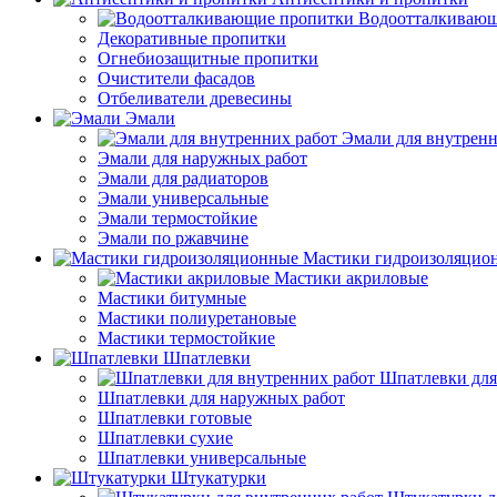
Водоотталкивающ
Декоративные пропитки
Огнебиозащитные пропитки
Очистители фасадов
Отбеливатели древесины
Эмали
Эмали для внутренн
Эмали для наружных работ
Эмали для радиаторов
Эмали универсальные
Эмали термостойкие
Эмали по ржавчине
Мастики гидроизоляцио
Мастики акриловые
Мастики битумные
Мастики полиуретановые
Мастики термостойкие
Шпатлевки
Шпатлевки для
Шпатлевки для наружных работ
Шпатлевки готовые
Шпатлевки сухие
Шпатлевки универсальные
Штукатурки