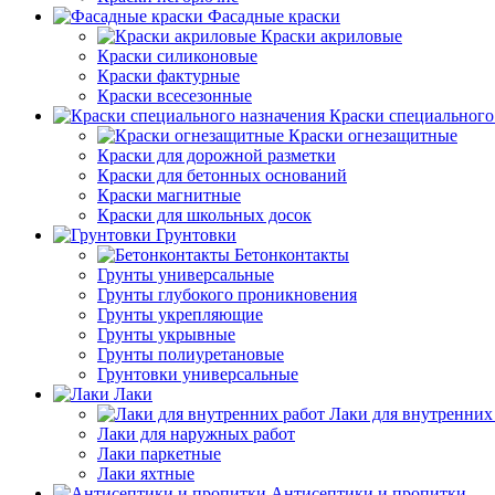
Фасадные краски
Краски акриловые
Краски силиконовые
Краски фактурные
Краски всесезонные
Краски специального
Краски огнезащитные
Краски для дорожной разметки
Краски для бетонных оснований
Краски магнитные
Краски для школьных досок
Грунтовки
Бетонконтакты
Грунты универсальные
Грунты глубокого проникновения
Грунты укрепляющие
Грунты укрывные
Грунты полиуретановые
Грунтовки универсальные
Лаки
Лаки для внутренних
Лаки для наружных работ
Лаки паркетные
Лаки яхтные
Антисептики и пропитки