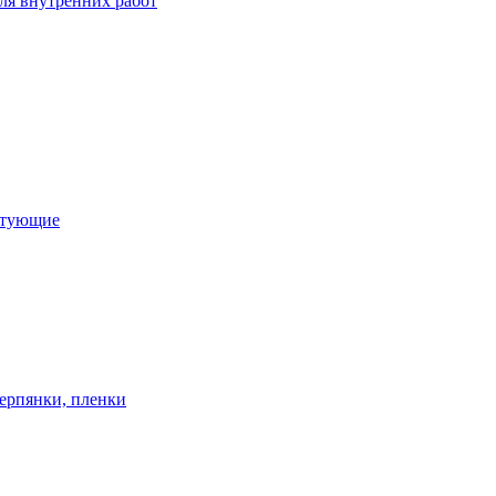
ля внутренних работ
ктующие
ерпянки, пленки