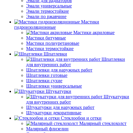
Эмали для радиаторов
Эмали универсальные
Эмали термостойкие
Эмали по ржавчине
Мастики
гидроизоляционные
Мастики акриловые
Мастики битумные
Мастики полиуретановые
Мастики термостойкие
Шпатлевки
Шпатлевки
для внутренних работ
Шпатлевки для наружных работ
Шпатлевки готовые
Шпатлевки сухие
Шпатлевки универсальные
Штукатурки
Штукатурки
для внутренних работ
Штукатурки для наружных работ
Штукатурки декоративные
Стеклообои и сетки
Малярный стеклохолст
Малярный флизелин