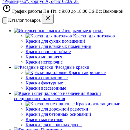
"Румянцево", корпус А, офис 620А-28
График работы Пн-Пт: с 9:00 до 18:00 Сб-Вс: Выходной
Каталог товаров
Интерьерные краски
Краски для потолков
Краски для сухих помещений
Краски для влажных помещений
Краски износостойкие
Краски моющиеся
Краски негорючие
Фасадные краски
Краски акриловые
Краски силиконовые
Краски фактурные
Краски всесезонные
Краски
специального назначения
Краски огнезащитные
Краски для дорожной разметки
Краски для бетонных оснований
Краски магнитные
Краски для школьных досок
Грунтовки