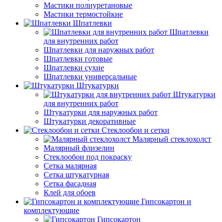
Мастики полиуретановые
Мастики термостойкие
Шпатлевки
Шпатлевки
для внутренних работ
Шпатлевки для наружных работ
Шпатлевки готовые
Шпатлевки сухие
Шпатлевки универсальные
Штукатурки
Штукатурки
для внутренних работ
Штукатурки для наружных работ
Штукатурки декоративные
Стеклообои и сетки
Малярный стеклохолст
Малярный флизелин
Стеклообои под покраску
Сетка малярная
Сетка штукатурная
Сетка фасадная
Клей для обоев
Гипсокартон и
комплектующие
Гипсокартон