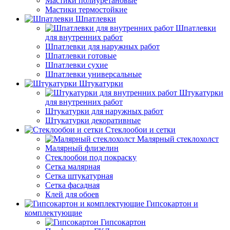
Мастики полиуретановые
Мастики термостойкие
Шпатлевки
Шпатлевки
для внутренних работ
Шпатлевки для наружных работ
Шпатлевки готовые
Шпатлевки сухие
Шпатлевки универсальные
Штукатурки
Штукатурки
для внутренних работ
Штукатурки для наружных работ
Штукатурки декоративные
Стеклообои и сетки
Малярный стеклохолст
Малярный флизелин
Стеклообои под покраску
Сетка малярная
Сетка штукатурная
Сетка фасадная
Клей для обоев
Гипсокартон и
комплектующие
Гипсокартон