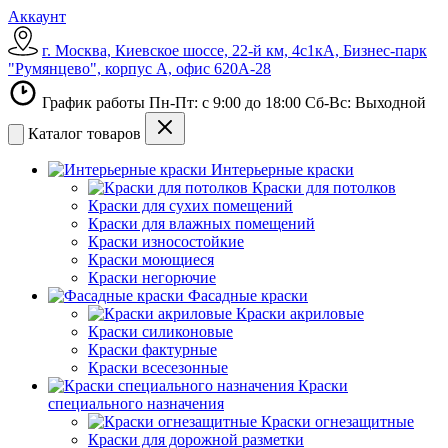
Аккаунт
г. Москва, Киевское шоссе, 22-й км, 4с1кА, Бизнес-парк
"Румянцево", корпус А, офис 620А-28
График работы Пн-Пт: с 9:00 до 18:00 Сб-Вс: Выходной
Каталог товаров
Интерьерные краски
Краски для потолков
Краски для сухих помещений
Краски для влажных помещений
Краски износостойкие
Краски моющиеся
Краски негорючие
Фасадные краски
Краски акриловые
Краски силиконовые
Краски фактурные
Краски всесезонные
Краски
специального назначения
Краски огнезащитные
Краски для дорожной разметки