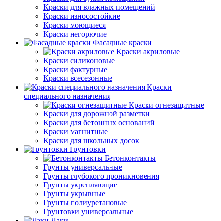
Краски для влажных помещений
Краски износостойкие
Краски моющиеся
Краски негорючие
Фасадные краски
Краски акриловые
Краски силиконовые
Краски фактурные
Краски всесезонные
Краски
специального назначения
Краски огнезащитные
Краски для дорожной разметки
Краски для бетонных оснований
Краски магнитные
Краски для школьных досок
Грунтовки
Бетонконтакты
Грунты универсальные
Грунты глубокого проникновения
Грунты укрепляющие
Грунты укрывные
Грунты полиуретановые
Грунтовки универсальные
Лаки