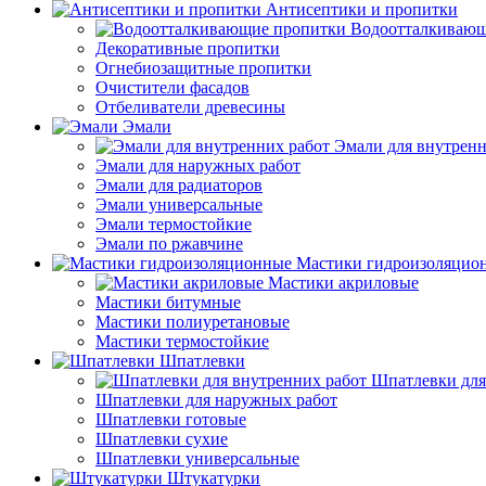
Антисептики и пропитки
Водоотталкивающ
Декоративные пропитки
Огнебиозащитные пропитки
Очистители фасадов
Отбеливатели древесины
Эмали
Эмали для внутренн
Эмали для наружных работ
Эмали для радиаторов
Эмали универсальные
Эмали термостойкие
Эмали по ржавчине
Мастики гидроизоляцио
Мастики акриловые
Мастики битумные
Мастики полиуретановые
Мастики термостойкие
Шпатлевки
Шпатлевки для
Шпатлевки для наружных работ
Шпатлевки готовые
Шпатлевки сухие
Шпатлевки универсальные
Штукатурки