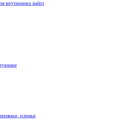
ля внутренних работ
ктующие
ерпянки, пленки