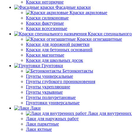
Краски негорючие
Фасадные краски
Краски акриловые
Краски силиконовые
Краски фактурные
Краски всесезонные
Краски специального
Краски огнезащитные
Краски для дорожной разметки
Краски для бетонных оснований
Краски магнитные
Краски для школьных досок
Грунтовки
Бетонконтакты
Грунты универсальные
Грунты глубокого проникновения
Грунты укрепляющие
Грунты укрывные
Грунты полиуретановые
Грунтовки универсальные
Лаки
Лаки для внутренних
Лаки для наружных работ
Лаки паркетные
Лаки яхтные