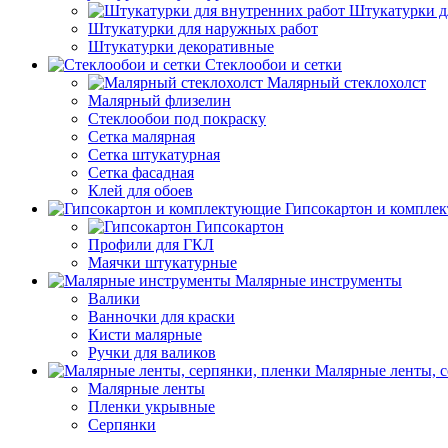
Штукатурки д
Штукатурки для наружных работ
Штукатурки декоративные
Стеклообои и сетки
Малярный стеклохолст
Малярный флизелин
Стеклообои под покраску
Сетка малярная
Сетка штукатурная
Сетка фасадная
Клей для обоев
Гипсокартон и компле
Гипсокартон
Профили для ГКЛ
Маячки штукатурные
Малярные инструменты
Валики
Ванночки для краски
Кисти малярные
Ручки для валиков
Малярные ленты, с
Малярные ленты
Пленки укрывные
Серпянки