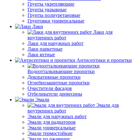
Грунты укрепляющие
Грунты укрывные
Грунты полиуретановые
Грунтовки универсальные
Лаки
Лаки для
внутренних работ
Лаки для наружных работ
Лаки паркетные
Лаки яхтные
Антисептики и пропитки
Водоотталкивающие пропитки
Декоративные пропитки
Огнебиозащитные пропитки
Очистители фасадов
Отбеливатели древесины
Эмали
Эмали для
внутренних работ
Эмали для наружных работ
Эмали для радиаторов
Эмали универсальные
Эмали термостойкие
Эмали по ржавчине