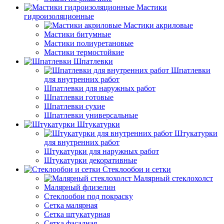
Мастики
гидроизоляционные
Мастики акриловые
Мастики битумные
Мастики полиуретановые
Мастики термостойкие
Шпатлевки
Шпатлевки
для внутренних работ
Шпатлевки для наружных работ
Шпатлевки готовые
Шпатлевки сухие
Шпатлевки универсальные
Штукатурки
Штукатурки
для внутренних работ
Штукатурки для наружных работ
Штукатурки декоративные
Стеклообои и сетки
Малярный стеклохолст
Малярный флизелин
Стеклообои под покраску
Сетка малярная
Сетка штукатурная
Сетка фасадная