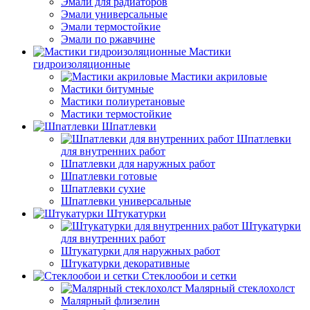
Эмали для радиаторов
Эмали универсальные
Эмали термостойкие
Эмали по ржавчине
Мастики
гидроизоляционные
Мастики акриловые
Мастики битумные
Мастики полиуретановые
Мастики термостойкие
Шпатлевки
Шпатлевки
для внутренних работ
Шпатлевки для наружных работ
Шпатлевки готовые
Шпатлевки сухие
Шпатлевки универсальные
Штукатурки
Штукатурки
для внутренних работ
Штукатурки для наружных работ
Штукатурки декоративные
Стеклообои и сетки
Малярный стеклохолст
Малярный флизелин