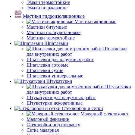
Эмали термостойкие
Эмали по ржавчине
Мастики гидроизоляционные
Мастики акриловые
Мастики битумные
Мастики полиуретановые
Мастики термостойкие
Шпатлевки
Шпатлевки
для внутренних работ
Шпатлевки для наружных работ
Шпатлевки готовые
Шпатлевки сухие
Шпатлевки универсальные
Штукатурки
Штукатурки
для внутренних работ
Штукатурки для наружных работ
Штукатурки декоративные
Стеклообои и сетки
Малярный стеклохолст
Малярный флизелин
Стеклообои под покраску
Сетка малярная