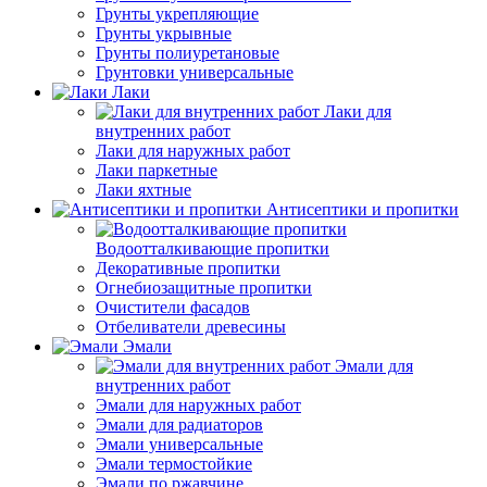
Грунты укрепляющие
Грунты укрывные
Грунты полиуретановые
Грунтовки универсальные
Лаки
Лаки для
внутренних работ
Лаки для наружных работ
Лаки паркетные
Лаки яхтные
Антисептики и пропитки
Водоотталкивающие пропитки
Декоративные пропитки
Огнебиозащитные пропитки
Очистители фасадов
Отбеливатели древесины
Эмали
Эмали для
внутренних работ
Эмали для наружных работ
Эмали для радиаторов
Эмали универсальные
Эмали термостойкие
Эмали по ржавчине