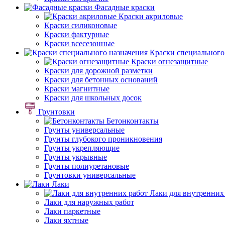
Фасадные краски
Краски акриловые
Краски силиконовые
Краски фактурные
Краски всесезонные
Краски специального
Краски огнезащитные
Краски для дорожной разметки
Краски для бетонных оснований
Краски магнитные
Краски для школьных досок
Грунтовки
Бетонконтакты
Грунты универсальные
Грунты глубокого проникновения
Грунты укрепляющие
Грунты укрывные
Грунты полиуретановые
Грунтовки универсальные
Лаки
Лаки для внутренних
Лаки для наружных работ
Лаки паркетные
Лаки яхтные