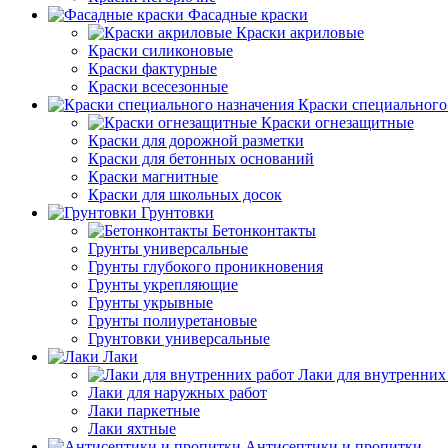
Фасадные краски
Краски акриловые
Краски силиконовые
Краски фактурные
Краски всесезонные
Краски специального
Краски огнезащитные
Краски для дорожной разметки
Краски для бетонных оснований
Краски магнитные
Краски для школьных досок
Грунтовки
Бетонконтакты
Грунты универсальные
Грунты глубокого проникновения
Грунты укрепляющие
Грунты укрывные
Грунты полиуретановые
Грунтовки универсальные
Лаки
Лаки для внутренних
Лаки для наружных работ
Лаки паркетные
Лаки яхтные
Антисептики и пропитки