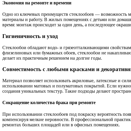
Экономия на ремонте и времени
Одно из ключевых преимуществ стеклообоев — возможность мно
материалы и работу. В жилых помещениях с детьми или домашн
время: монтаж происходит за один день, а последующее окраши
Гигиеничность и уход
Стеклообои обладают водо- и грязеотталкивающими свойствами.
флизелиновых или бумажных обоев, стеклообои не накапливаю
делает их практичным решением на долгие годы.
Совместимость с любыми красками и декоратив
Материал позволяет использовать акриловые, латексные и сили
использовании матовых и полуматовых покрытий. Если нужно д
создания уникальных текстур. Такие подходы делают простран
Сокращение количества брака при ремонте
При использовании стеклообоев под покраску вероятность поя
компенсируя мелкие неровности. В профессиональной практике
ремонтах больших площадей или в офисных помещениях.