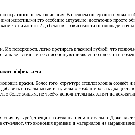
гократного перекрашивания. В среднем поверхность можно обнов
ими животными это особенно актуально: достаточно просто обно
вание занимает от 2 до 6 часов в зависимости от площади стены
 Их поверхность легко протирать влажной губкой, что позволяет
т микрочастицы и не способствуют появлению плесени в помещ
ными эффектами
коновые краски. Более того, структура стекловолокна создаёт и
обавить визуальный акцент, можно комбинировать два цвета в 
ство более живым, не требуя дополнительных затрат на декорати
вления пузырей, трещин и отслаивания минимальна. Даже на ст
 отмечают, что экономия времени и материалов на выравнивание