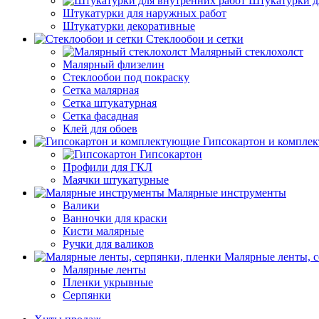
Штукатурки д
Штукатурки для наружных работ
Штукатурки декоративные
Стеклообои и сетки
Малярный стеклохолст
Малярный флизелин
Стеклообои под покраску
Сетка малярная
Сетка штукатурная
Сетка фасадная
Клей для обоев
Гипсокартон и компле
Гипсокартон
Профили для ГКЛ
Маячки штукатурные
Малярные инструменты
Валики
Ванночки для краски
Кисти малярные
Ручки для валиков
Малярные ленты, с
Малярные ленты
Пленки укрывные
Серпянки