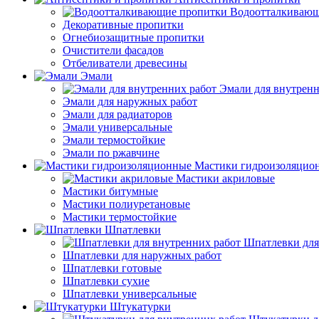
Водоотталкивающ
Декоративные пропитки
Огнебиозащитные пропитки
Очистители фасадов
Отбеливатели древесины
Эмали
Эмали для внутренн
Эмали для наружных работ
Эмали для радиаторов
Эмали универсальные
Эмали термостойкие
Эмали по ржавчине
Мастики гидроизоляцио
Мастики акриловые
Мастики битумные
Мастики полиуретановые
Мастики термостойкие
Шпатлевки
Шпатлевки для
Шпатлевки для наружных работ
Шпатлевки готовые
Шпатлевки сухие
Шпатлевки универсальные
Штукатурки