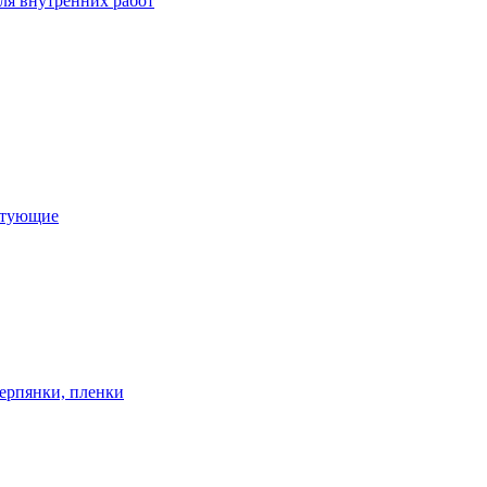
ля внутренних работ
ктующие
ерпянки, пленки