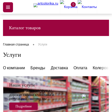
0
Каталог товаров
•
Главная страница
Услуги
Услуги
О компании
Бренды
Доставка
Оплата
Колеровк
Наши услуги
Компания "АРТКОЛОРИКА"
дорожит своими клиентами и
репутацией, поэтому мы
постоянно совершенствуем
уровень сервиса и услуг для
Подробнее
своих клиентов.