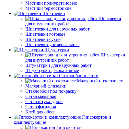
Мастики полиуретановые
Мастики термостойкие
Шпатлевки
Шпатлевки
для внутренних работ
Шпатлевки для наружных работ
Шпатлевки готовые
Шпатлевки сухие
Шпатлевки универсальные
Штукатурки
Штукатурки
для внутренних работ
Штукатурки для наружных работ
Штукатурки декоративные
Стеклообои и сетки
Малярный стеклохолст
Малярный флизелин
Стеклообои под покраску
Сетка малярная
Сетка штукатурная
Сетка фасадная
Клей для обоев
Гипсокартон и
комплектующие
Гипсокартон