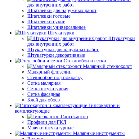
для внутренних работ
Шпатлевки для наружных работ
Шпатлевки готовые
Шпатлевки сухие
Шпатлевки универсальные
Штукатурки
Штукатурки
для внутренних работ
Штукатурки для наружных работ
Штукатурки декоративные
Стеклообои и сетки
Малярный стеклохолст
Малярный флизелин
Стеклообои под покраску
Сетка малярная
Сетка штукатурная
Сетка фасадная
Клей для обоев
Гипсокартон и
комплектующие
Гипсокартон
Профили для ГКЛ
Маячки штукатурные
Малярные инструменты
Валики