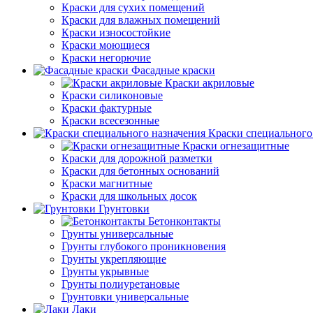
Краски для сухих помещений
Краски для влажных помещений
Краски износостойкие
Краски моющиеся
Краски негорючие
Фасадные краски
Краски акриловые
Краски силиконовые
Краски фактурные
Краски всесезонные
Краски специального
Краски огнезащитные
Краски для дорожной разметки
Краски для бетонных оснований
Краски магнитные
Краски для школьных досок
Грунтовки
Бетонконтакты
Грунты универсальные
Грунты глубокого проникновения
Грунты укрепляющие
Грунты укрывные
Грунты полиуретановые
Грунтовки универсальные
Лаки