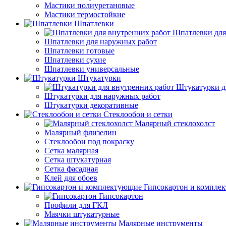
Мастики полиуретановые
Мастики термостойкие
Шпатлевки
Шпатлевки для
Шпатлевки для наружных работ
Шпатлевки готовые
Шпатлевки сухие
Шпатлевки универсальные
Штукатурки
Штукатурки д
Штукатурки для наружных работ
Штукатурки декоративные
Стеклообои и сетки
Малярный стеклохолст
Малярный флизелин
Стеклообои под покраску
Сетка малярная
Сетка штукатурная
Сетка фасадная
Клей для обоев
Гипсокартон и компле
Гипсокартон
Профили для ГКЛ
Маячки штукатурные
Малярные инструменты