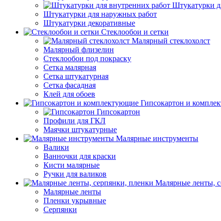
Штукатурки д
Штукатурки для наружных работ
Штукатурки декоративные
Стеклообои и сетки
Малярный стеклохолст
Малярный флизелин
Стеклообои под покраску
Сетка малярная
Сетка штукатурная
Сетка фасадная
Клей для обоев
Гипсокартон и компле
Гипсокартон
Профили для ГКЛ
Маячки штукатурные
Малярные инструменты
Валики
Ванночки для краски
Кисти малярные
Ручки для валиков
Малярные ленты, с
Малярные ленты
Пленки укрывные
Серпянки