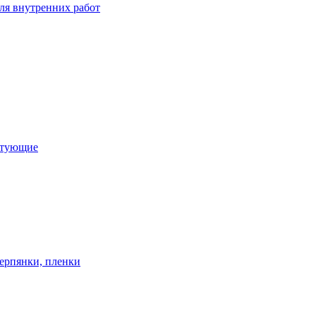
ля внутренних работ
ктующие
ерпянки, пленки