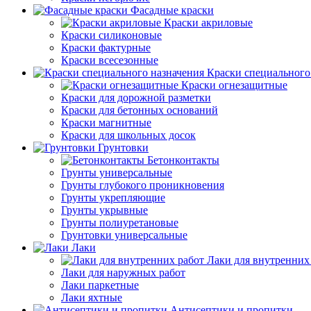
Фасадные краски
Краски акриловые
Краски силиконовые
Краски фактурные
Краски всесезонные
Краски специального
Краски огнезащитные
Краски для дорожной разметки
Краски для бетонных оснований
Краски магнитные
Краски для школьных досок
Грунтовки
Бетонконтакты
Грунты универсальные
Грунты глубокого проникновения
Грунты укрепляющие
Грунты укрывные
Грунты полиуретановые
Грунтовки универсальные
Лаки
Лаки для внутренних
Лаки для наружных работ
Лаки паркетные
Лаки яхтные
Антисептики и пропитки