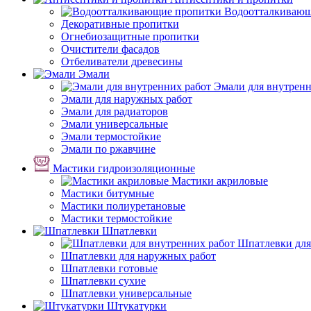
Водоотталкивающ
Декоративные пропитки
Огнебиозащитные пропитки
Очистители фасадов
Отбеливатели древесины
Эмали
Эмали для внутренн
Эмали для наружных работ
Эмали для радиаторов
Эмали универсальные
Эмали термостойкие
Эмали по ржавчине
Мастики гидроизоляционные
Мастики акриловые
Мастики битумные
Мастики полиуретановые
Мастики термостойкие
Шпатлевки
Шпатлевки для
Шпатлевки для наружных работ
Шпатлевки готовые
Шпатлевки сухие
Шпатлевки универсальные
Штукатурки