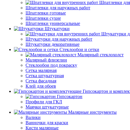
Шпатлевки для
Шпатлевки для наружных работ
Шпатлевки готовые
Шпатлевки сухие
Шпатлевки универсальные
Штукатурки
Штукатурки д
Штукатурки для наружных работ
Штукатурки декоративные
Стеклообои и сетки
Малярный стеклохолст
Малярный флизелин
Стеклообои под покраску
Сетка малярная
Сетка штукатурная
Сетка фасадная
Клей для обоев
Гипсокартон и компле
Гипсокартон
Профили для ГКЛ
Маячки штукатурные
Малярные инструменты
Валики
Ванночки для краски
Кисти малярные