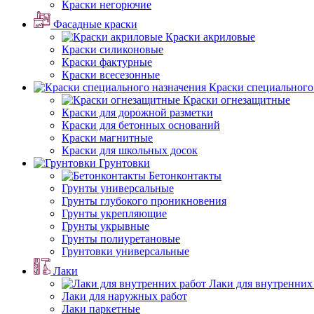
Краски негорючие
Фасадные краски
Краски акриловые
Краски силиконовые
Краски фактурные
Краски всесезонные
Краски специального
Краски огнезащитные
Краски для дорожной разметки
Краски для бетонных оснований
Краски магнитные
Краски для школьных досок
Грунтовки
Бетонконтакты
Грунты универсальные
Грунты глубокого проникновения
Грунты укрепляющие
Грунты укрывные
Грунты полиуретановые
Грунтовки универсальные
Лаки
Лаки для внутренних
Лаки для наружных работ
Лаки паркетные